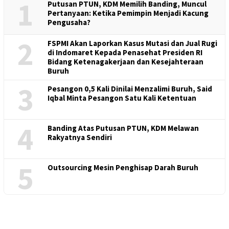
1
Putusan PTUN, KDM Memilih Banding, Muncul
Pertanyaan: Ketika Pemimpin Menjadi Kacung
Pengusaha?
2
FSPMI Akan Laporkan Kasus Mutasi dan Jual Rugi
di Indomaret Kepada Penasehat Presiden RI
Bidang Ketenagakerjaan dan Kesejahteraan
Buruh
3
Pesangon 0,5 Kali Dinilai Menzalimi Buruh, Said
Iqbal Minta Pesangon Satu Kali Ketentuan
4
Banding Atas Putusan PTUN, KDM Melawan
Rakyatnya Sendiri
5
Outsourcing Mesin Penghisap Darah Buruh