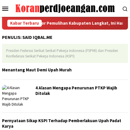
Loncat
Menu
ke
Mobile
konten
ordinasi Indikator Pemulihan Kabupaten Langkat, Ini Hasil Lapo
Kabar Terbaru
PENULIS:
SAID IQBAL.ME
Presiden Federasi Serikat Serikat Pekerja Indonesia (FSPMI) dan Presiden
Konfederasi Serikat Pekerja Indonesia (KSPI)
Menantang Maut Demi Upah Murah
4 Alasan Mengapa Penurunan PTKP Wajib
Ditolak
Pernyataan Sikap KSPI Terhadap Pemberlakuan Upah Padat
Karya