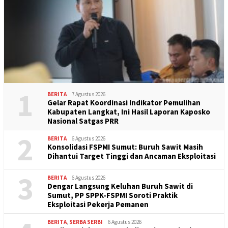
1
BERITA
7 Agustus 2026
Gelar Rapat Koordinasi Indikator Pemulihan
Kabupaten Langkat, Ini Hasil Laporan Kaposko
Nasional Satgas PRR
2
BERITA
6 Agustus 2026
Konsolidasi FSPMI Sumut: Buruh Sawit Masih
Dihantui Target Tinggi dan Ancaman Eksploitasi
3
BERITA
6 Agustus 2026
Dengar Langsung Keluhan Buruh Sawit di
Sumut, PP SPPK-FSPMI Soroti Praktik
Eksploitasi Pekerja Pemanen
BERITA
,
SERBA SERBI
6 Agustus 2026