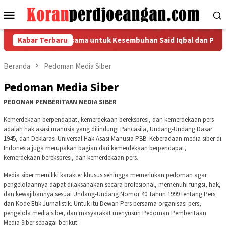
Loncat
Menu
ke
Mobile
konten
Gelar Doa Bersama untuk Kesembuhan Said Iqbal dan Para Pimpin
Kabar Terbaru
Beranda
Pedoman Media Siber
Pedoman Media Siber
PEDOMAN PEMBERITAAN MEDIA SIBER
Kemerdekaan berpendapat, kemerdekaan berekspresi, dan kemerdekaan pers
adalah hak asasi manusia yang dilindungi Pancasila, Undang-Undang Dasar
1945, dan Deklarasi Universal Hak Asasi Manusia PBB. Keberadaan media siber di
Indonesia juga merupakan bagian dari kemerdekaan berpendapat,
kemerdekaan berekspresi, dan kemerdekaan pers.
Media siber memiliki karakter khusus sehingga memerlukan pedoman agar
pengelolaannya dapat dilaksanakan secara profesional, memenuhi fungsi, hak,
dan kewajibannya sesuai Undang-Undang Nomor 40 Tahun 1999 tentang Pers
dan Kode Etik Jurnalistik. Untuk itu Dewan Pers bersama organisasi pers,
pengelola media siber, dan masyarakat menyusun Pedoman Pemberitaan
Media Siber sebagai berikut: