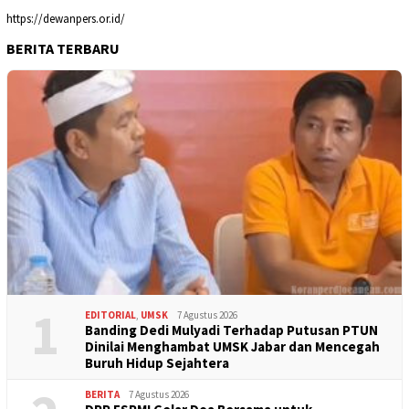
https://dewanpers.or.id/
BERITA TERBARU
1
EDITORIAL
,
UMSK
7 Agustus 2026
Banding Dedi Mulyadi Terhadap Putusan PTUN
Dinilai Menghambat UMSK Jabar dan Mencegah
Buruh Hidup Sejahtera
BERITA
7 Agustus 2026