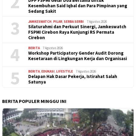
2
DPP FSPMI Gelar Doa Bersama untuk
Kesembuhan Said Iqbal dan Para Pimpinan yang
Sedang Sakit
3
JAMKESWATCH
,
PILAR
,
SERBA SERBI
7 Agustus 2026
Silaturahmi dan Perkuat Sinergi, Jamkeswatch
FSPMI Cirebon Raya Kunjungi RS Permata
Cirebon
4
BERITA
7 Agustus 2026
Workshop Participatory Gender Audit Dorong
Kesetaraan di Lingkungan Kerja dan Organisasi
5
BERITA
,
EDUKASI
,
LIFESTYLE
7 Agustus 2026
Delapan Hak Dasar Pekerja, Istirahat Salah
Satunya
BERITA POPULER MINGGU INI