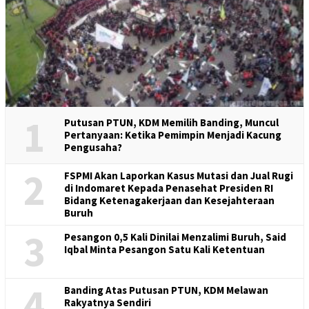
1
Putusan PTUN, KDM Memilih Banding, Muncul
Pertanyaan: Ketika Pemimpin Menjadi Kacung
Pengusaha?
2
FSPMI Akan Laporkan Kasus Mutasi dan Jual Rugi
di Indomaret Kepada Penasehat Presiden RI
Bidang Ketenagakerjaan dan Kesejahteraan
Buruh
3
Pesangon 0,5 Kali Dinilai Menzalimi Buruh, Said
Iqbal Minta Pesangon Satu Kali Ketentuan
4
Banding Atas Putusan PTUN, KDM Melawan
Rakyatnya Sendiri