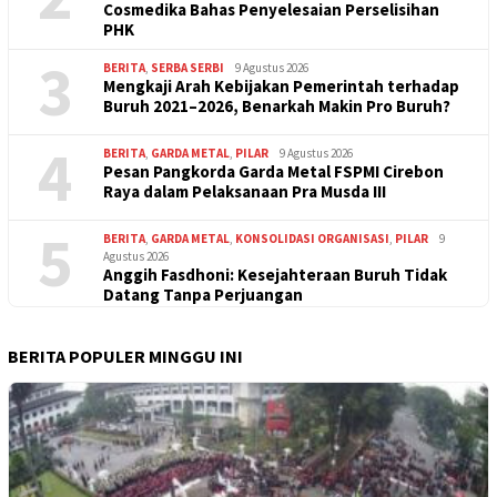
Cosmedika Bahas Penyelesaian Perselisihan
PHK
3
BERITA
,
SERBA SERBI
9 Agustus 2026
Mengkaji Arah Kebijakan Pemerintah terhadap
Buruh 2021–2026, Benarkah Makin Pro Buruh?
4
BERITA
,
GARDA METAL
,
PILAR
9 Agustus 2026
Pesan Pangkorda Garda Metal FSPMI Cirebon
Raya dalam Pelaksanaan Pra Musda III
5
BERITA
,
GARDA METAL
,
KONSOLIDASI ORGANISASI
,
PILAR
9
Agustus 2026
Anggih Fasdhoni: Kesejahteraan Buruh Tidak
Datang Tanpa Perjuangan
BERITA POPULER MINGGU INI