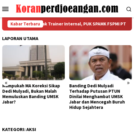
Loncat
Menu
ke
Mobile
konten
sasi dan Cetak Trainer Internal, PUK SPAMK FSPMI PT Seiwa Ind
Kabar Terbaru
LAPORAN UTAMA
«
»
Banding Dedi Mulyadi
Bapak Aing Mengajukan
Terhadap Putusan PTUN
Banding, MA Tak Boleh
Dinilai Menghambat UMSK
Mengubur Putusan PTUN Soal
Jabar dan Mencegah Buruh
UMSK Jawa Barat
Hidup Sejahtera
KATEGORI:
AKSI