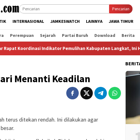
Pencarian
TIK
INTERNASIONAL
JAMKESWATCH
LAINNYA
JAWA TIMUR
ra
Perempuan
Sejarah
Partai Buruh
Download
Berita
ordinasi Indikator Pemulihan Kabupaten Langkat, Ini Hasil Lapor
BERIT
ari Menanti Keadilan
ah terus ditekan rendah. Ini dilakukan agar
besar.