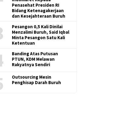
Penasehat Presiden RI
Bidang Ketenagakerjaan
dan Kesejahteraan Buruh
3
Pesangon 0,5 Kali Dinilai
Menzalimi Buruh, Said Iqbal
Minta Pesangon Satu Kali
Ketentuan
4
Banding Atas Putusan
PTUN, KDM Melawan
Rakyatnya Sendiri
5
Outsourcing Mesin
Penghisap Darah Buruh