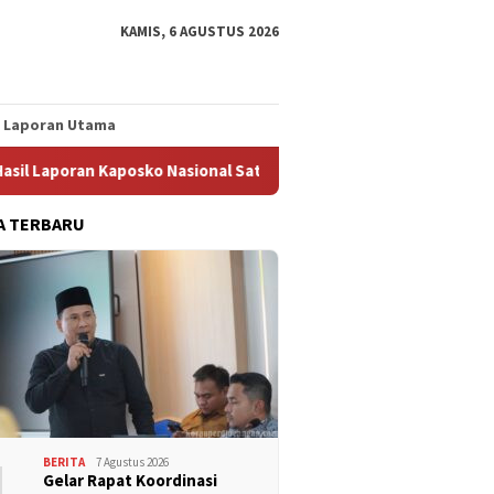
KAMIS, 6 AGUSTUS 2026
Laporan Utama
an Kaposko Nasional Satgas PRR
Konsolidasi FSPMI Sumut:
A TERBARU
1
BERITA
7 Agustus 2026
Gelar Rapat Koordinasi