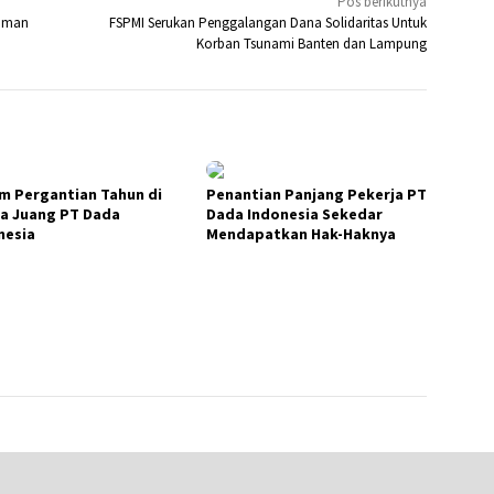
Pos berikutnya
aman
FSPMI Serukan Penggalangan Dana Solidaritas Untuk
Korban Tsunami Banten dan Lampung
m Pergantian Tahun di
Penantian Panjang Pekerja PT
a Juang PT Dada
Dada Indonesia Sekedar
nesia
Mendapatkan Hak-Haknya