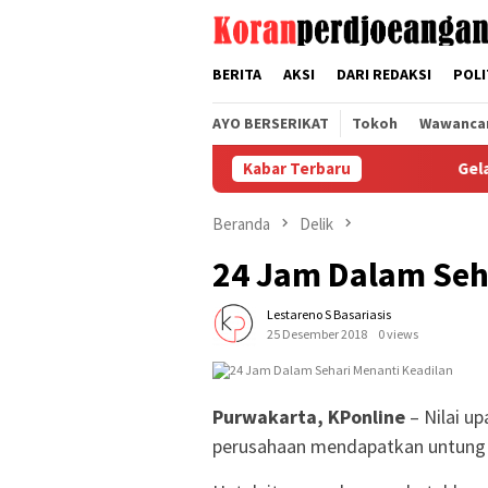
Loncat
tutup
ke
konten
BERITA
AKSI
DARI REDAKSI
POLI
AYO BERSERIKAT
Tokoh
Wawanca
Kabar Terbaru
Gelar Rapat Ko
Beranda
Delik
24 Jam Dalam Seh
Lestareno S Basariasis
25 Desember 2018
0 views
Purwakarta, KPonline
– Nilai up
perusahaan mendapatkan untung 