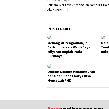
Navigasi
Pos sebelumnya
Tsunami Mengoyak Kedamaian Kampung Hal
pos
Aktivis FSPMI Ini
POS TERKAIT
Menang di Pengadilan, PT
Mala
Dada Indonesia Wajib Bayar
Tend
Milyaran Rupiah Pada
Indo
Buruhnya
Omong Kosong Penangguhan
dan Upah Padat Karya Bisa
Mencegah PHK