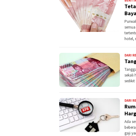
BERITA
Teta
Baya
Purwak
semua 
tertent
hotel,
DARI R
Tang
Tangga
sekali 
sediki
DARI R
Ruma
Harg
Ada se
bebera
gaji y