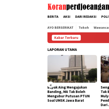
Loncat
tutup
ke
konten
BERITA
AKSI
DARI REDAKSI
POLI
AYO BERSERIKAT
Tokoh
Wawanca
Kabar Terbaru
LAPORAN UTAMA
«
ak Aing Mengajukan
Sengketa UMSK Jabar 2026
Band
ding, MA Tak Boleh
Tak Berkesudahan, Dedi
UMSK
ngubur Putusan PTUN
Mulyadi Terancam
KSPI
l UMSK Jawa Barat
Pemberhentian Sementara
Peng
Dari Jabatannya
Gube