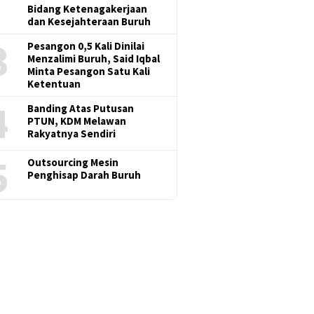
Bidang Ketenagakerjaan
dan Kesejahteraan Buruh
3
Pesangon 0,5 Kali Dinilai
Menzalimi Buruh, Said Iqbal
Minta Pesangon Satu Kali
Ketentuan
4
Banding Atas Putusan
PTUN, KDM Melawan
Rakyatnya Sendiri
5
Outsourcing Mesin
Penghisap Darah Buruh