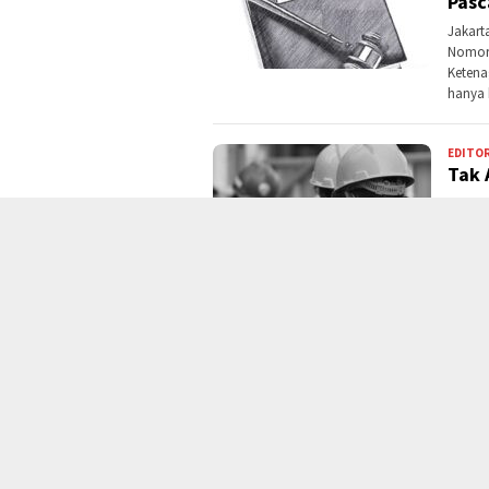
Pasc
Jakart
Nomor 
Ketenag
hanya 
EDITOR
Tak 
Purwak
sorota
fleksib
mengha
DARI R
Kerj
Waji
Jakart
telah 
prakti
selen