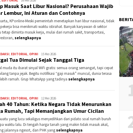
,
EDITORIAL
Kontributor
16 Mei 2026
p Masuk Saat Libur Nasional? Perusahaan Wajib
Purwakarta
r Lembur, Ini Aturan dan Contohnya
BERIT
arta, KPonline-Meski pemerintah menetapkan hari libur nasional, tidak
pekerja bisa menikmati waktu istirahat. Banyak karyawan di sektor
u tetap diminta masuk kerja, mulai dari rumah sakit, transportasi,
 restoran,
selengkapnya
EDAKSI
,
EDITORIAL
,
OPINI
Suhari
15 Mei 2026
gal Tua Dimulai Sejak Tanggal Tiga
Ete
l muda itu ibarat sinyal WiFi gratis: semua orang semangat, tapi cepat
hilang tanpa jejak. Begitu notifikasi “gaji masuk” muncul, dunia terasa
t lebih ramah. Grup WhatsApp yang tadinya
selengkapnya
EDAKSI
,
EDITORIAL
,
OPINI
Suhari
12 Mei 2026
h 40 Tahun: Ketika Negara Tidak Menurunkan
Ete
a Rumah, Tapi Memanjangkan Umur Cicilan
suatu yang lucu sekaligus menyedihkan dari pidato soal rumah buruh
pa waktu lalu. Di tengah harga tanah yang makin tidak masuk akal,
ang jalannya ngesot, dan PHK yang
selengkapnya