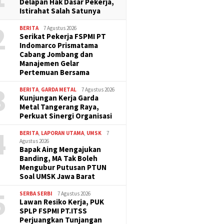
Delapan Hak Dasar Pekerja,
Istirahat Salah Satunya
2
BERITA
7 Agustus 2026
Serikat Pekerja FSPMI PT
Indomarco Prismatama
Cabang Jombang dan
Manajemen Gelar
Pertemuan Bersama
3
BERITA
,
GARDA METAL
7 Agustus 2026
Kunjungan Kerja Garda
Metal Tangerang Raya,
Perkuat Sinergi Organisasi
4
BERITA
,
LAPORAN UTAMA
,
UMSK
7
Agustus 2026
Bapak Aing Mengajukan
Banding, MA Tak Boleh
Mengubur Putusan PTUN
Soal UMSK Jawa Barat
5
SERBA SERBI
7 Agustus 2026
Lawan Resiko Kerja, PUK
SPLP FSPMI PT.ITSS
Perjuangkan Tunjangan