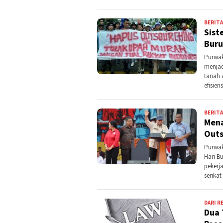
BERITA
Sist
Bur
Purwak
menjad
tanah 
efisien
BERITA
Mena
Outs
Purwak
Hari B
pekerja
serika
DARI R
Dua 