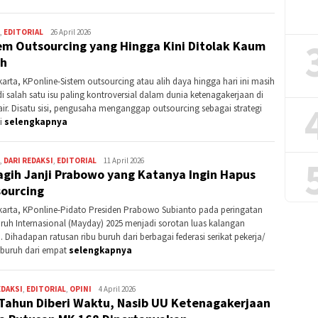
,
EDITORIAL
Kontributor
26 April 2026
em Outsourcing yang Hingga Kini Ditolak Kaum
Purwakarta
uh
arta, KPonline-Sistem outsourcing atau alih daya hingga hari ini masih
i salah satu isu paling kontroversial dalam dunia ketenagakerjaan di
air. Disatu sisi, pengusaha menganggap outsourcing sebagai strategi
si
selengkapnya
,
DARI REDAKSI
,
EDITORIAL
Kontributor
11 April 2026
gih Janji Prabowo yang Katanya Ingin Hapus
Purwakarta
ourcing
arta, KPonline-Pidato Presiden Prabowo Subianto pada peringatan
uruh Internasional (Mayday) 2025 menjadi sorotan luas kalangan
. Dihadapan ratusan ribu buruh dari berbagai federasi serikat pekerja/
t buruh dari empat
selengkapnya
EDAKSI
,
EDITORIAL
,
OPINI
Redaksi
4 April 2026
Tahun Diberi Waktu, Nasib UU Ketenagakerjaan
KPonline