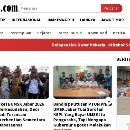
Pencarian
TIK
INTERNASIONAL
JAMKESWATCH
LAINNYA
JAWA TIMUR
ra
Perempuan
Sejarah
Partai Buruh
Download
Berita
Delapan Hak Dasar Pekerja, Istirahat Salah Satuny
BERIT
»
ing Putusan PTUN Prihal
Bertemu Bupati Bogor, FSPMI
KDM B
 Jabar Tuai Sorotan
Kantongi Rekomendasi Ini
KSPI J
: Yang Bayar UMSK Itu
Terkait Putusan PTUN
Unjuk 
usaha, Tapi Mengapa
Bandung
rnur Ngotot Melakukan