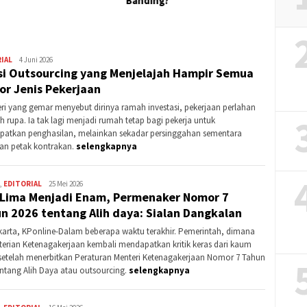
ing?
IAL
Kontributor
4 Juni 2026
si Outsourcing yang Menjelajah Hampir Semua
Purwakarta
or Jenis Pekerjaan
eri yang gemar menyebut dirinya ramah investasi, pekerjaan perlahan
h rupa. Ia tak lagi menjadi rumah tetap bagi pekerja untuk
atkan penghasilan, melainkan sekadar persinggahan sementara
an petak kontrakan.
selengkapnya
,
EDITORIAL
Kontributor
25 Mei 2026
 Lima Menjadi Enam, Permenaker Nomor 7
Purwakarta
n 2026 tentang Alih daya: Sialan Dangkalan
arta, KPonline-Dalam beberapa waktu terakhir. Pemerintah, dimana
erian Ketenagakerjaan kembali mendapatkan kritik keras dari kaum
setelah menerbitkan Peraturan Menteri Ketenagakerjaan Nomor 7 Tahun
entang Alih Daya atau outsourcing.
selengkapnya