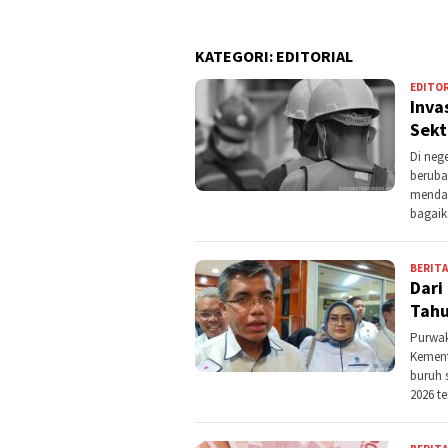
Band
KATEGORI:
EDITORIAL
EDITOR
Inva
Sekt
Di neg
beruba
mendap
bagaik
BERITA
Dari
Tahu
Purwak
Kement
buruh 
2026 t