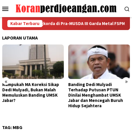
Loncat
Menu
ke
Mobile
konten
 Kandidat Pangkorda di Pra-MUSDA III Garda Metal FSPMI Cirebo
Kabar Terbaru
LAPORAN UTAMA
«
»
eksi Sikap
Banding Dedi Mulyadi
Bapak Aing Meng
kan Malah
Terhadap Putusan PTUN
Banding, MA Tak 
ding UMSK
Dinilai Menghambat UMSK
Mengubur Putusa
Jabar dan Mencegah Buruh
UMSK Jawa Barat
Hidup Sejahtera
TAG:
MBG