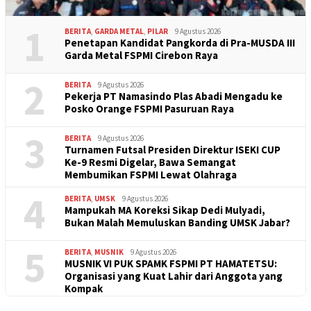
1
BERITA
,
GARDA METAL
,
PILAR
9 Agustus 2026
Penetapan Kandidat Pangkorda di Pra-MUSDA III
Garda Metal FSPMI Cirebon Raya
2
BERITA
9 Agustus 2026
Pekerja PT Namasindo Plas Abadi Mengadu ke
Posko Orange FSPMI Pasuruan Raya
3
BERITA
9 Agustus 2026
Turnamen Futsal Presiden Direktur ISEKI CUP
Ke-9 Resmi Digelar, Bawa Semangat
Membumikan FSPMI Lewat Olahraga
4
BERITA
,
UMSK
9 Agustus 2026
Mampukah MA Koreksi Sikap Dedi Mulyadi,
Bukan Malah Memuluskan Banding UMSK Jabar?
5
BERITA
,
MUSNIK
9 Agustus 2026
MUSNIK VI PUK SPAMK FSPMI PT HAMATETSU:
Organisasi yang Kuat Lahir dari Anggota yang
Kompak