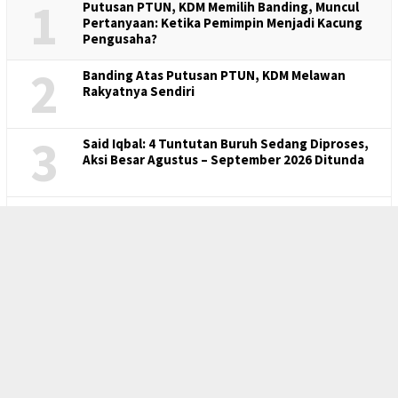
1
Putusan PTUN, KDM Memilih Banding, Muncul
Pertanyaan: Ketika Pemimpin Menjadi Kacung
Pengusaha?
2
Banding Atas Putusan PTUN, KDM Melawan
Rakyatnya Sendiri
3
Said Iqbal: 4 Tuntutan Buruh Sedang Diproses,
Aksi Besar Agustus – September 2026 Ditunda
4
Memahami Delapan Hak Dasar Pekerja
5
Sengketa UMSK Jabar 2026 Tak Berkesudahan,
Dedi Mulyadi Terancam Pemberhentian
Sementara Dari Jabatannya