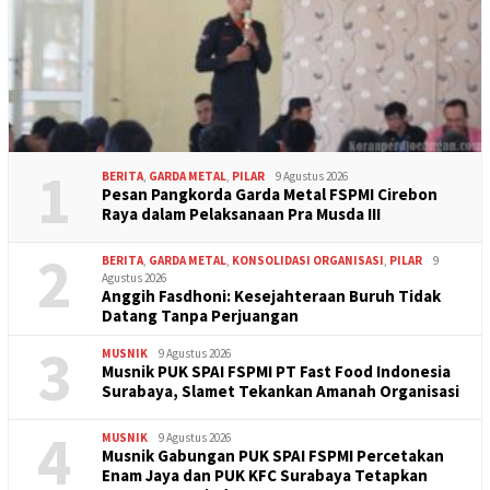
1
BERITA
,
GARDA METAL
,
PILAR
9 Agustus 2026
Pesan Pangkorda Garda Metal FSPMI Cirebon
Raya dalam Pelaksanaan Pra Musda III
2
BERITA
,
GARDA METAL
,
KONSOLIDASI ORGANISASI
,
PILAR
9
Agustus 2026
Anggih Fasdhoni: Kesejahteraan Buruh Tidak
Datang Tanpa Perjuangan
3
MUSNIK
9 Agustus 2026
Musnik PUK SPAI FSPMI PT Fast Food Indonesia
Surabaya, Slamet Tekankan Amanah Organisasi
4
MUSNIK
9 Agustus 2026
Musnik Gabungan PUK SPAI FSPMI Percetakan
Enam Jaya dan PUK KFC Surabaya Tetapkan