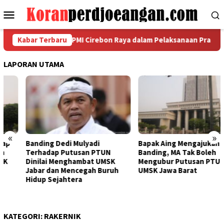
Loncat
Menu
ke
Mobile
konten
arda Metal FSPMI Cirebon Raya dalam Pelaksanaan Pra Musda III
Kabar Terbaru
LAPORAN UTAMA
«
»
Banding Dedi Mulyadi
Bapak Aing Mengajukan
Terhadap Putusan PTUN
Banding, MA Tak Boleh
Dinilai Menghambat UMSK
Mengubur Putusan PTUN Soal
Jabar dan Mencegah Buruh
UMSK Jawa Barat
Hidup Sejahtera
KATEGORI:
RAKERNIK