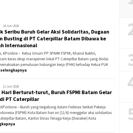
Banding?
Redaksi
24 Juni 2026
k Seribu Buruh Gelar Aksi Solidaritas, Dugaan
KPonline
n Busting di PT Caterpillar Batam Dibawa ke
h Internasional
a, KPonline – Ketua Umum PP SPAMK FSPMI, Khairul Bakhri,
am keras sikap manajemen lokal PT Caterpillar Batam yang dinilai
memaksakan pemutusan hubungan kerja (PHK) terhadap Ketua PUK
K
selengkapnya
Suhari
11 Juni 2026
 Hari Berturut-turut, Buruh FSPMI Batam Gelar
Ete
 di PT Caterpillar
KPonlone – Buruh yang tergabung dalam Federasi Serikat Pekerja
ndonesia (FSPMI) Kota Batam hari ini (11/6) menggelar aksi solidaritas
Caterpillar Batam, Kantor Dinas Tenaga Kerja (Disnaker) Kota
gkapnya