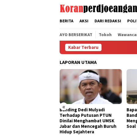
Loncat
tutup
ke
konten
BERITA
AKSI
DARI REDAKSI
POLI
AYO BERSERIKAT
Tokoh
Wawanca
Kabar Terbaru
LAPORAN UTAMA
«
nding Dedi Mulyadi
Bapak Aing Mengajukan
Seng
rhadap Putusan PTUN
Banding, MA Tak Boleh
Tak 
nilai Menghambat UMSK
Mengubur Putusan PTUN
Muly
bar dan Mencegah Buruh
Soal UMSK Jawa Barat
Pemb
dup Sejahtera
Dari