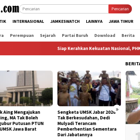
Pencarian
TIK
INTERNASIONAL
JAMKESWATCH
LAINNYA
JAWA TIMUR
ra
Perempuan
Sejarah
Partai Buruh
Download
Berita
Siap Kerahkan Kekuatan Nasional, PHK Efisiens
BERIT
»
keta UMSK Jabar 2026
Banding Putusan PTUN Prihal
Berte
Berkesudahan, Dedi
UMSK Jabar Tuai Sorotan
Kanto
adi Terancam
KSPI: Yang Bayar UMSK Itu
Terka
erhentian Sementara
Pengusaha, Tapi Mengapa
Band
 Jabatannya
Gubernur Ngotot Melakukan