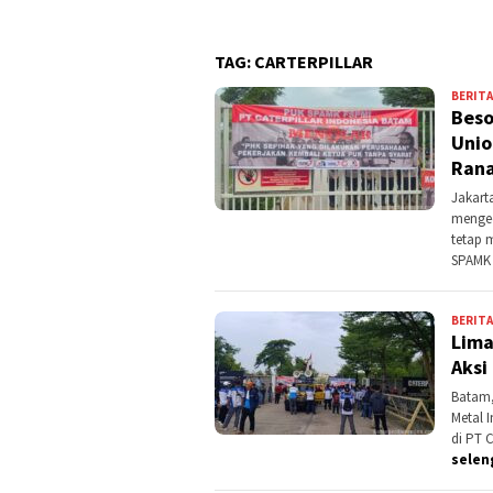
TAG:
CARTERPILLAR
BERITA
Beso
Unio
Rana
Jakart
mengec
tetap 
SPAM
BERITA
Lima
Aksi
Batam,
Metal I
di PT 
selen