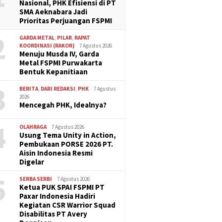
Nasional, PHK Efisiensi di PT
SMA Aeknabara Jadi
Prioritas Perjuangan FSPMI
2
GARDA METAL
,
PILAR
,
RAPAT
KOORDINASI (RAKOR)
7 Agustus 2026
Menuju Musda IV, Garda
Metal FSPMI Purwakarta
Bentuk Kepanitiaan
3
BERITA
,
DARI REDAKSI
,
PHK
7 Agustus
2026
Mencegah PHK, Idealnya?
4
OLAHRAGA
7 Agustus 2026
Usung Tema Unity in Action,
Pembukaan PORSE 2026 PT.
Aisin Indonesia Resmi
Digelar
5
SERBA SERBI
7 Agustus 2026
Ketua PUK SPAI FSPMI PT
Paxar Indonesia Hadiri
Kegiatan CSR Warrior Squad
Disabilitas PT Avery