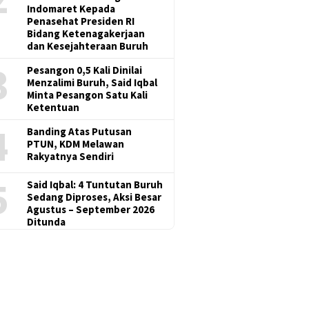
Indomaret Kepada
Penasehat Presiden RI
Bidang Ketenagakerjaan
dan Kesejahteraan Buruh
3
Pesangon 0,5 Kali Dinilai
Menzalimi Buruh, Said Iqbal
Minta Pesangon Satu Kali
Ketentuan
4
Banding Atas Putusan
PTUN, KDM Melawan
Rakyatnya Sendiri
5
Said Iqbal: 4 Tuntutan Buruh
Sedang Diproses, Aksi Besar
Agustus – September 2026
Ditunda