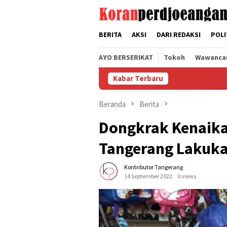
Loncat
tutup
ke
konten
BERITA
AKSI
DARI REDAKSI
POLI
AYO BERSERIKAT
Tokoh
Wawanca
Kabar Terbaru
Beranda
Berita
Dongkrak Kenaika
Tangerang Lakuka
Kontributor Tangerang
14 September 2022
0 views