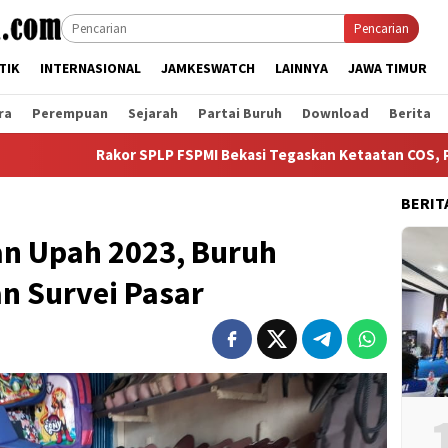
Pencarian
TIK
INTERNASIONAL
JAMKESWATCH
LAINNYA
JAWA TIMUR
ra
Perempuan
Sejarah
Partai Buruh
Download
Berita
Rakor SPLP FSPMI Bekasi Tegaskan Ketaatan COS, Porselope dan
BERIT
n Upah 2023, Buruh
n Survei Pasar