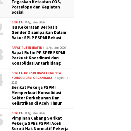
Tegaskan Ketaatan COS,
Porselope dan Kegiatan
Sosial
2
BERITA
8 Agustus 2026
Isu Kekerasan Berbasis
Gender Disampaikan Dalam
Rakor SPLP FSPMI Bekasi
3
RAPAT RUTIN (RATIN)
8 Agustus 2026
Rapat Rutin PP SPEE FSPMI
Perkuat Koordinasi dan
Konsolidasi Antarbidang
4
BERITA
,
KONSOLIDASI ANGGOTA
,
KONSOLIDASI ORGANISASI
8 Agustus
2026
Serikat Pekerja FSPMI
Memperkuat Konsolidasi
Sektor Perkebunan Dan
Kelistrikan di Aceh Timur
5
BERITA
8 Agustus 2026
Pimpinan Cabang Serikat
Pekerja SPEE FSPMI Aceh
Soroti Hak Normatif Pekerja