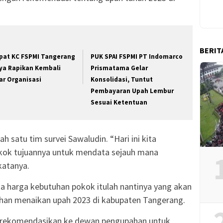
BERIT
pat KC FSPMI Tangerang
PUK SPAI FSPMI PT Indomarco
ya Rapikan Kembali
Prismatama Gelar
lar Organisasi
Konsolidasi, Tuntut
Pembayaran Upah Lembur
Sesuai Ketentuan
h satu tim survei Sawaludin. “Hari ini kita
kok tujuannya untuk mendata sejauh mana
 katanya.
 harga kebutuhan pokok itulah nantinya yang akan
an menaikan upah 2023 di kabupaten Tangerang.
ita rekomendasikan ke dewan pengupahan untuk