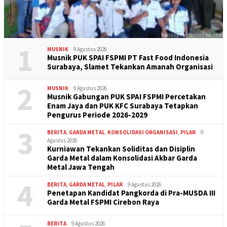
1
MUSNIK
9 Agustus 2026
Musnik PUK SPAI FSPMI PT Fast Food Indonesia
Surabaya, Slamet Tekankan Amanah Organisasi
2
MUSNIK
9 Agustus 2026
Musnik Gabungan PUK SPAI FSPMI Percetakan
Enam Jaya dan PUK KFC Surabaya Tetapkan
Pengurus Periode 2026-2029
3
BERITA
,
GARDA METAL
,
KONSOLIDASI ORGANISASI
,
PILAR
9
Agustus 2026
Kurniawan Tekankan Soliditas dan Disiplin
Garda Metal dalam Konsolidasi Akbar Garda
Metal Jawa Tengah
4
BERITA
,
GARDA METAL
,
PILAR
9 Agustus 2026
Penetapan Kandidat Pangkorda di Pra-MUSDA III
Garda Metal FSPMI Cirebon Raya
BERITA
9 Agustus 2026