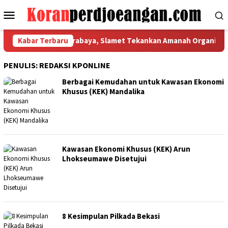
Loncat
Menu
ke
Mobile
konten
od Indonesia Surabaya, Slamet Tekankan Amanah Organisasi
Kabar Terbaru
PENULIS:
REDAKSI KPONLINE
Berbagai Kemudahan untuk Kawasan Ekonomi
Khusus (KEK) Mandalika
Kawasan Ekonomi Khusus (KEK) Arun
Lhokseumawe Disetujui
8 Kesimpulan Pilkada Bekasi