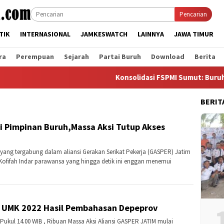
Pencarian
TIK
INTERNASIONAL
JAMKESWATCH
LAINNYA
JAWA TIMUR
ra
Perempuan
Sejarah
Partai Buruh
Download
Berita
Konsolidasi FSPMI Sumut: Buruh Sawit M
BERIT
 Pimpinan Buruh,Massa Aksi Tutup Akses
ang tergabung dalam aliansi Gerakan Serikat Pekerja (GASPER) Jatim
ofifah Indar parawansa yang hingga detik ini enggan menemui
 UMK 2022 Hasil Pembahasan Depeprov
ukul 14.00 WIB , Ribuan Massa Aksi Aliansi GASPER JATIM mulai