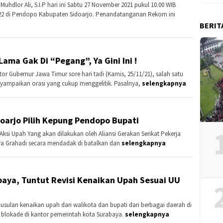
uhdlor Ali, S.I.P hari ini Sabtu 27 November 2021 pukul 10.00 WIB
2 di Pendopo Kabupaten Sidoarjo. Penandatanganan Rekom ini
BERIT
ama Gak Di “Pegang”, Ya Gini Ini !
or Gubernur Jawa Timur sore hari tadi (Kamis, 25/11/21), salah satu
nyampaikan orasi yang cukup menggelitik. Pasalnya,
selengkapnya
idoarjo Pilih Kepung Pendopo Bupati
ksi Upah Yang akan dilakukan oleh Aliansi Gerakan Serikat Pekerja
ra Grahadi secara mendadak di batalkan dan
selengkapnya
baya, Tuntut Revisi Kenaikan Upah Sesuai UU
usulan kenaikan upah dari walikota dan bupati dari berbagai daerah di
 blokade di kantor pemerintah kota Surabaya.
selengkapnya