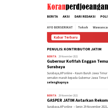
Loncat
tutup
ke
konten
BERITA
AKSI
DARI REDAKSI
POLI
AYO BERSERIKAT
Tokoh
Wawanca
Kabar Terbaru
PENULIS:
KONTRIBUTOR JATIM
BERITA
Kontributor
29 November 2021
Gubernur Kofifah Enggan Temui
Jatim
Surabaya
Surabaya,KPonline – Kaum Buruh Jawa Timur y
semakin marah kepada Gubernur Jawa Timur K
selengkapnya
BERITA
Kontributor
29 November 2021
GASPER JATIM Antarkan Rekom
Jatim
Surabaya,KPonline – Senin 29 November 2021,P