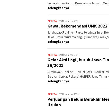
bergerak dari Kantor Disnakerrov Jatim di Me
selengkapnya
BERITA
Kontributor
29 November 2021
Kawal Rekomendasi UMK 2022 B
Jatim
Surabaya,KPonline – Pasca terbitnya Surat Re
Jawa Timur terutama ring I (Surabaya,Gresik,S
selengkapnya
BERITA
Kontributor
29 November 2021
Gelar Aksi Lagi, buruh Jawa T
Jatim
36/2021
Surabaya,KPonline – Hari ini (29/11) Serikat P
Gerakan Serikat Pekerja) GASPER Jawa Timur k
selengkapnya
BERITA
Kontributor
27 November 2021
Perjuangan Belum Berakhir Me
Jatim
Usulan