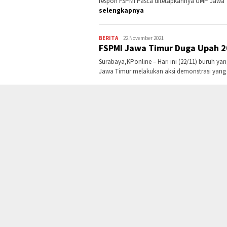
respon FSPMI Pasca ditetapkannya UMP Jawa 
selengkapnya
BERITA
Kontributor
22 November 2021
FSPMI Jawa Timur Duga Upah 20
Jatim
Surabaya,KPonline – Hari ini (22/11) buruh yan
Jawa Timur melakukan aksi demonstrasi yang d
FSPMI
KSPI
KODE ETIK
IKLAN
TENTANG KAMI
KONTAK KAMI
DISCLAIMER