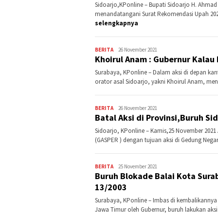
Sidoarjo,KPonline – Bupati Sidoarjo H. Ahmad M
menandatangani Surat Rekomendasi Upah 202
selengkapnya
BERITA
Kontributor
26 November 2021
Khoirul Anam : Gubernur Kalau L
Jatim
Surabaya, KPonline – Dalam aksi di depan kant
orator asal Sidoarjo, yakni Khoirul Anam, me
BERITA
Kontributor
26 November 2021
Batal Aksi di Provinsi,Buruh S
Jatim
Sidoarjo, KPonline – Kamis,25 November 2021 A
(GASPER ) dengan tujuan aksi di Gedung Nega
BERITA
Kontributor
25 November 2021
Buruh Blokade Balai Kota Sura
Jatim
13/2003
Surabaya, KPonline – Imbas di kembalikannya 
Jawa Timur oleh Gubernur, buruh lakukan aksi