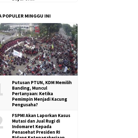
A POPULER MINGGU INI
1
Putusan PTUN, KDM Memilih
Banding, Muncul
Pertanyaan: Ketika
Pemimpin Menjadi Kacung
Pengusaha?
2
FSPMI Akan Laporkan Kasus
Mutasi dan Jual Rugi di
Indomaret Kepada
Penasehat Presiden RI
Bidang Ketenagakerjaan