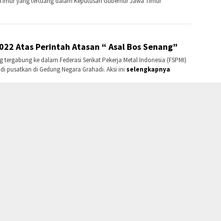
Timur yang tertuang dalam Keputusan Gubernur Jawa Timur
22 Atas Perintah Atasan “ Asal Bos Senang”
g tergabung ke dalam Federasi Serikat Pekerja Metal Indonesia (FSPMI)
i pusatkan di Gedung Negara Grahadi. Aksi ini
selengkapnya
INDEKS
PRIVACY POLICY
PEDOMAN MEDIA SIBER