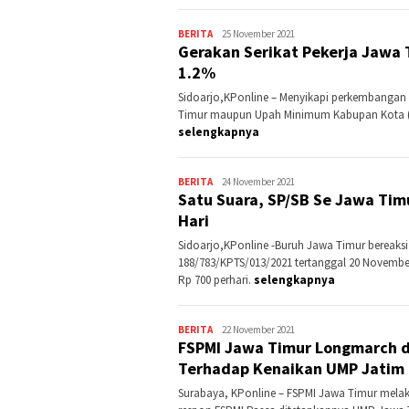
BERITA
Kontributor
25 November 2021
Gerakan Serikat Pekerja Jawa
Jatim
1.2%
Sidoarjo,KPonline – Menyikapi perkembanga
Timur maupun Upah Minimum Kabupan Kota (UM
selengkapnya
BERITA
Kontributor
24 November 2021
Satu Suara, SP/SB Se Jawa Ti
Jatim
Hari
Sidoarjo,KPonline -Buruh Jawa Timur bereaks
188/783/KPTS/013/2021 tertanggal 20 Novembe
Rp 700 perhari.
selengkapnya
BERITA
Kontributor
22 November 2021
FSPMI Jawa Timur Longmarch d
Jatim
Terhadap Kenaikan UMP Jatim 
Surabaya, KPonline – FSPMI Jawa Timur melak