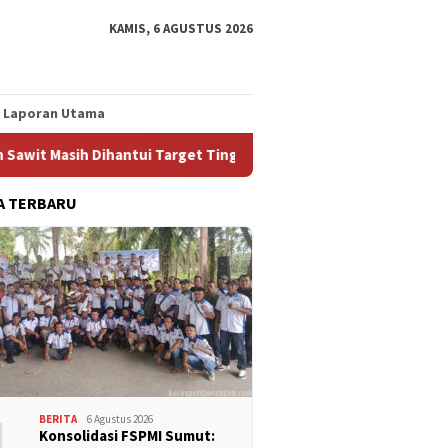
KAMIS, 6 AGUSTUS 2026
Laporan Utama
asih Dihantui Target Tinggi dan Ancaman Eksploitasi
De
A TERBARU
1
BERITA
6 Agustus 2026
Konsolidasi FSPMI Sumut: