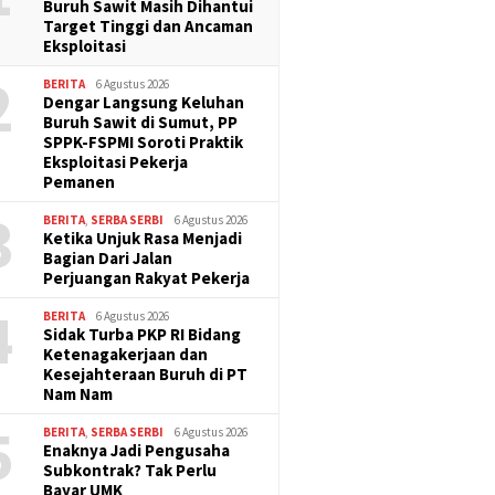
Buruh Sawit Masih Dihantui
Target Tinggi dan Ancaman
Eksploitasi
2
BERITA
6 Agustus 2026
Dengar Langsung Keluhan
Buruh Sawit di Sumut, PP
SPPK-FSPMI Soroti Praktik
Eksploitasi Pekerja
Pemanen
3
BERITA
,
SERBA SERBI
6 Agustus 2026
Ketika Unjuk Rasa Menjadi
Bagian Dari Jalan
Perjuangan Rakyat Pekerja
4
BERITA
6 Agustus 2026
Sidak Turba PKP RI Bidang
Ketenagakerjaan dan
Kesejahteraan Buruh di PT
Nam Nam
5
BERITA
,
SERBA SERBI
6 Agustus 2026
Enaknya Jadi Pengusaha
Subkontrak? Tak Perlu
Bayar UMK