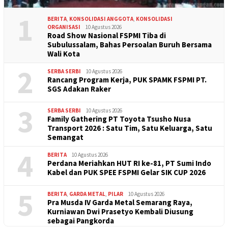
1
BERITA
,
KONSOLIDASI ANGGOTA
,
KONSOLIDASI
ORGANISASI
10 Agustus 2026
Road Show Nasional FSPMI Tiba di
Subulussalam, Bahas Persoalan Buruh Bersama
Wali Kota
2
SERBA SERBI
10 Agustus 2026
Rancang Program Kerja, PUK SPAMK FSPMI PT.
SGS Adakan Raker
3
SERBA SERBI
10 Agustus 2026
Family Gathering PT Toyota Tsusho Nusa
Transport 2026 : Satu Tim, Satu Keluarga, Satu
Semangat
4
BERITA
10 Agustus 2026
Perdana Meriahkan HUT RI ke-81, PT Sumi Indo
Kabel dan PUK SPEE FSPMI Gelar SIK CUP 2026
5
BERITA
,
GARDA METAL
,
PILAR
10 Agustus 2026
Pra Musda IV Garda Metal Semarang Raya,
Kurniawan Dwi Prasetyo Kembali Diusung
sebagai Pangkorda