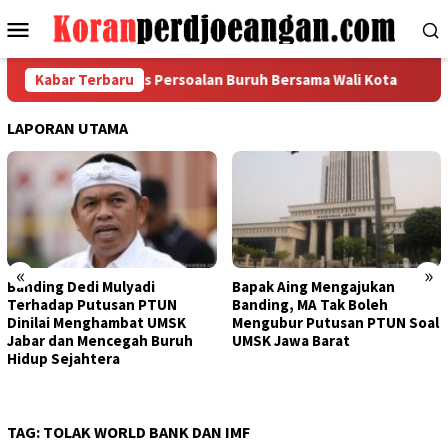
Loncat
Menu
ke
Mobile
konten
ussalam, Bahas Persoalan Buruh Bersama Wali Kota
Kabar Terbaru
Perda
LAPORAN UTAMA
«
»
Banding Dedi Mulyadi
Bapak Aing Mengajukan
Terhadap Putusan PTUN
Banding, MA Tak Boleh
Dinilai Menghambat UMSK
Mengubur Putusan PTUN Soal
Jabar dan Mencegah Buruh
UMSK Jawa Barat
Hidup Sejahtera
TAG:
TOLAK WORLD BANK DAN IMF