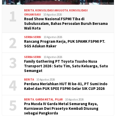
1
BERITA
,
KONSOLIDASI ANGGOTA
,
KONSOLIDASI
ORGANISASI
10 Agustus 2026
Road Show Nasional FSPMI Tiba di
Subulussalam, Bahas Persoalan Buruh Bersama
Wali Kota
2
SERBA SERBI
10 Agustus 2026
Rancang Program Kerja, PUK SPAMK FSPMI PT.
SGS Adakan Raker
3
SERBA SERBI
10 Agustus 2026
Family Gathering PT Toyota Tsusho Nusa
Transport 2026 : Satu Tim, Satu Keluarga, Satu
Semangat
4
BERITA
10 Agustus 2026
Perdana Meriahkan HUT RI ke-81, PT Sumi Indo
Kabel dan PUK SPEE FSPMI Gelar SIK CUP 2026
5
BERITA
,
GARDA METAL
,
PILAR
10 Agustus 2026
Pra Musda IV Garda Metal Semarang Raya,
Kurniawan Dwi Prasetyo Kembali Diusung
sebagai Pangkorda