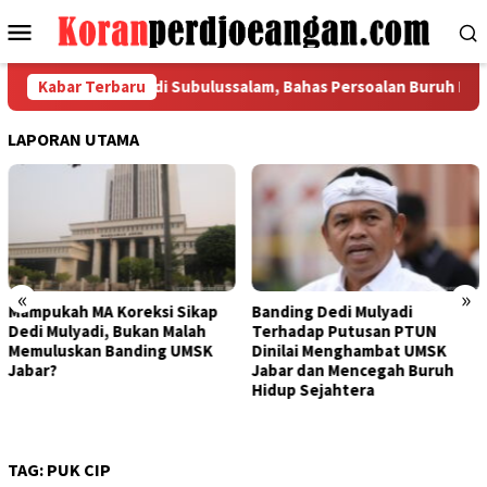
Loncat
Menu
ke
Mobile
konten
al FSPMI Tiba di Subulussalam, Bahas Persoalan Buruh Bersama 
Kabar Terbaru
LAPORAN UTAMA
«
»
kap
Banding Dedi Mulyadi
Bapak Aing Mengajukan
ah
Terhadap Putusan PTUN
Banding, MA Tak Boleh
SK
Dinilai Menghambat UMSK
Mengubur Putusan PTUN
Jabar dan Mencegah Buruh
UMSK Jawa Barat
Hidup Sejahtera
TAG:
PUK CIP