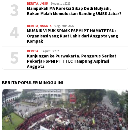
3
BERITA
,
UMSK
9 Agustus 2026
Mampukah MA Koreksi Sikap Dedi Mulyadi,
Bukan Malah Memuluskan Banding UMSK Jabar?
4
BERITA
,
MUSNIK
9 Agustus 2026
MUSNIK VI PUK SPAMK FSPMI PT HAMATETSU:
Organisasi yang Kuat Lahir dari Anggota yang
Kompak
5
BERITA
9 Agustus 2026
Kunjungan ke Purwakarta, Pengurus Serikat
Pekerja FSPMI PT TTLC Tampung Aspirasi
Anggota
BERITA POPULER MINGGU INI