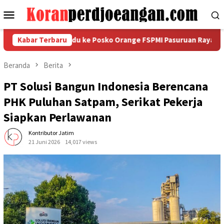
Loncat
Menu
ke
Mobile
konten
Abadi Mengadu ke Posko Orange FSPMI Pasuruan Raya
Kabar Terbaru
Tur
Beranda
Berita
PT Solusi Bangun Indonesia Berencana
PHK Puluhan Satpam, Serikat Pekerja
Siapkan Perlawanan
Kontributor Jatim
21 Juni 2026
14,017 views