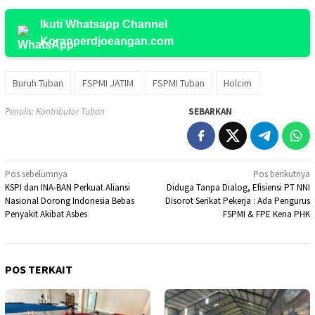
Ikuti Whatsapp Channel
Koranperdjoeangan.com
Buruh Tuban
FSPMI JATIM
FSPMI Tuban
Holcim
Penulis: Kontributor Tuban
SEBARKAN
Navigasi
Pos sebelumnya
Pos berikutnya
KSPI dan INA-BAN Perkuat Aliansi
Diduga Tanpa Dialog, Efisiensi PT NNI
pos
Nasional Dorong Indonesia Bebas
Disorot Serikat Pekerja : Ada Pengurus
Penyakit Akibat Asbes
FSPMI & FPE Kena PHK
POS TERKAIT