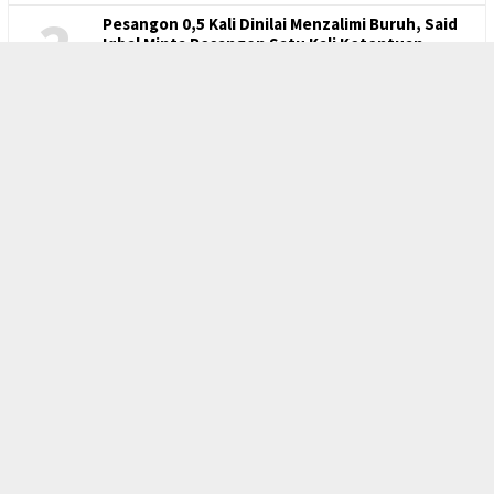
Bidang Ketenagakerjaan dan Kesejahteraan
Buruh
3
Pesangon 0,5 Kali Dinilai Menzalimi Buruh, Said
Iqbal Minta Pesangon Satu Kali Ketentuan
4
Banding Atas Putusan PTUN, KDM Melawan
Rakyatnya Sendiri
5
Outsourcing Mesin Penghisap Darah Buruh
FSPMI
KSPI
INDEKS
KODE ETIK