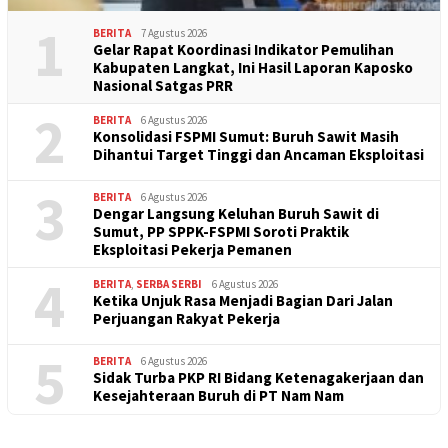
1
BERITA
7 Agustus 2026
Gelar Rapat Koordinasi Indikator Pemulihan
Kabupaten Langkat, Ini Hasil Laporan Kaposko
Nasional Satgas PRR
2
BERITA
6 Agustus 2026
Konsolidasi FSPMI Sumut: Buruh Sawit Masih
Dihantui Target Tinggi dan Ancaman Eksploitasi
3
BERITA
6 Agustus 2026
Dengar Langsung Keluhan Buruh Sawit di
Sumut, PP SPPK-FSPMI Soroti Praktik
Eksploitasi Pekerja Pemanen
4
BERITA
,
SERBA SERBI
6 Agustus 2026
Ketika Unjuk Rasa Menjadi Bagian Dari Jalan
Perjuangan Rakyat Pekerja
5
BERITA
6 Agustus 2026
Sidak Turba PKP RI Bidang Ketenagakerjaan dan
Kesejahteraan Buruh di PT Nam Nam