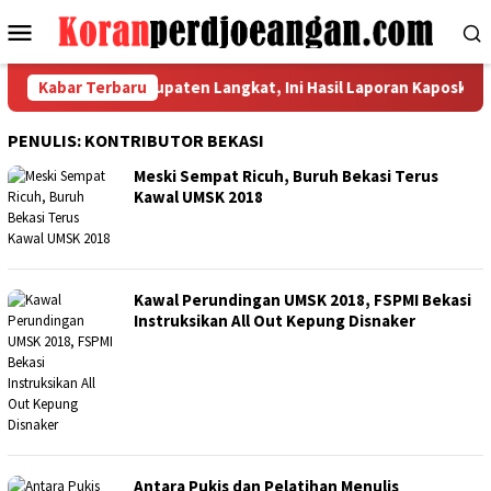
Loncat
Menu
ke
Mobile
konten
r Pemulihan Kabupaten Langkat, Ini Hasil Laporan Kaposko Nasion
Kabar Terbaru
PENULIS:
KONTRIBUTOR BEKASI
Meski Sempat Ricuh, Buruh Bekasi Terus
Kawal UMSK 2018
Kawal Perundingan UMSK 2018, FSPMI Bekasi
Instruksikan All Out Kepung Disnaker
Antara Pukis dan Pelatihan Menulis