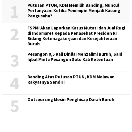
1
Putusan PTUN, KDM Memilih Banding, Muncul
Pertanyaan: Ketika Pemimpin Menjadi Kacung
Pengusaha?
2
FSPMI Akan Laporkan Kasus Mutasi dan Jual Rugi
di Indomaret Kepada Penasehat Presiden RI
Bidang Ketenagakerjaan dan Kesejahteraan
Buruh
3
Pesangon 0,5 Kali Dinilai Menzalimi Buruh, Said
Iqbal Minta Pesangon Satu Kali Ketentuan
4
Banding Atas Putusan PTUN, KDM Melawan
Rakyatnya Sendiri
5
Outsourcing Mesin Penghisap Darah Buruh