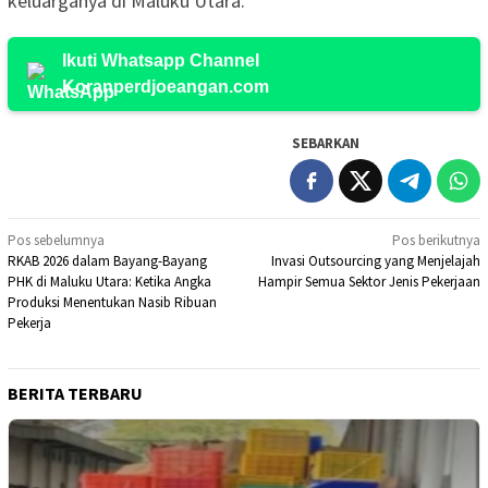
keluarganya di Maluku Utara.
Ikuti Whatsapp Channel
Koranperdjoeangan.com
SEBARKAN
Navigasi
Pos sebelumnya
Pos berikutnya
RKAB 2026 dalam Bayang-Bayang
Invasi Outsourcing yang Menjelajah
pos
PHK di Maluku Utara: Ketika Angka
Hampir Semua Sektor Jenis Pekerjaan
Produksi Menentukan Nasib Ribuan
Pekerja
BERITA TERBARU