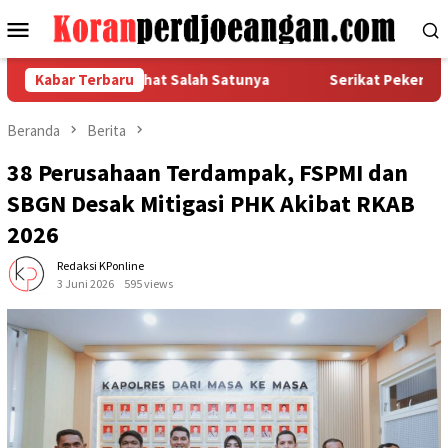
Loncat
Menu
ke
Mobile
konten
a, Istirahat Salah Satunya
Kabar Terbaru
Serikat Pekerja FSPMI PT In
Beranda
Berita
38 Perusahaan Terdampak, FSPMI dan
SBGN Desak Mitigasi PHK Akibat RKAB
2026
Redaksi KPonline
3 Juni 2026
595 views