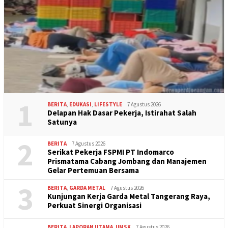
1
BERITA
,
EDUKASI
,
LIFESTYLE
7 Agustus 2026
Delapan Hak Dasar Pekerja, Istirahat Salah
Satunya
2
BERITA
7 Agustus 2026
Serikat Pekerja FSPMI PT Indomarco
Prismatama Cabang Jombang dan Manajemen
Gelar Pertemuan Bersama
3
BERITA
,
GARDA METAL
7 Agustus 2026
Kunjungan Kerja Garda Metal Tangerang Raya,
Perkuat Sinergi Organisasi
BERITA
,
LAPORAN UTAMA
,
UMSK
7 Agustus 2026