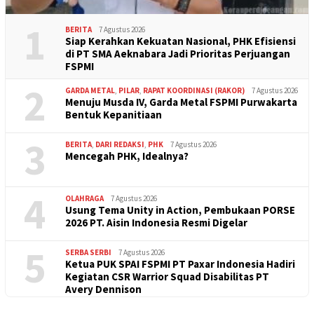
1
BERITA
7 Agustus 2026
Siap Kerahkan Kekuatan Nasional, PHK Efisiensi
di PT SMA Aeknabara Jadi Prioritas Perjuangan
FSPMI
2
GARDA METAL
,
PILAR
,
RAPAT KOORDINASI (RAKOR)
7 Agustus 2026
Menuju Musda IV, Garda Metal FSPMI Purwakarta
Bentuk Kepanitiaan
3
BERITA
,
DARI REDAKSI
,
PHK
7 Agustus 2026
Mencegah PHK, Idealnya?
4
OLAHRAGA
7 Agustus 2026
Usung Tema Unity in Action, Pembukaan PORSE
2026 PT. Aisin Indonesia Resmi Digelar
5
SERBA SERBI
7 Agustus 2026
Ketua PUK SPAI FSPMI PT Paxar Indonesia Hadiri
Kegiatan CSR Warrior Squad Disabilitas PT
Avery Dennison