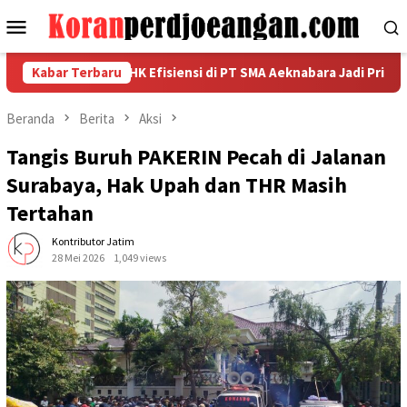
Loncat
Menu
ke
Mobile
konten
sional, PHK Efisiensi di PT SMA Aeknabara Jadi Prioritas Perjua
Kabar Terbaru
Beranda
Berita
Aksi
Tangis Buruh PAKERIN Pecah di Jalanan
Surabaya, Hak Upah dan THR Masih
Tertahan
Kontributor Jatim
28 Mei 2026
1,049 views