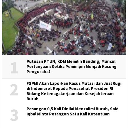
1
Putusan PTUN, KDM Memilih Banding, Muncul
Pertanyaan: Ketika Pemimpin Menjadi Kacung
Pengusaha?
2
FSPMI Akan Laporkan Kasus Mutasi dan Jual Rugi
di Indomaret Kepada Penasehat Presiden RI
Bidang Ketenagakerjaan dan Kesejahteraan
Buruh
3
Pesangon 0,5 Kali Dinilai Menzalimi Buruh, Said
Iqbal Minta Pesangon Satu Kali Ketentuan