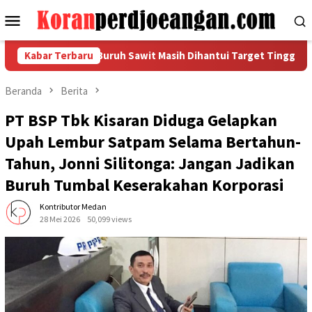
Loncat
Menu
ke
Mobile
konten
PMI Sumut: Buruh Sawit Masih Dihantui Target Tinggi dan Ancama
Kabar Terbaru
Beranda
Berita
PT BSP Tbk Kisaran Diduga Gelapkan
Upah Lembur Satpam Selama Bertahun-
Tahun, Jonni Silitonga: Jangan Jadikan
Buruh Tumbal Keserakahan Korporasi
Kontributor Medan
28 Mei 2026
50,099 views