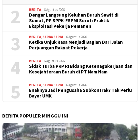
2
BERITA
6 Agustus 2026
Dengar Langsung Keluhan Buruh Sawit di
Sumut, PP SPPK-FSPMI Soroti Praktik
Eksploitasi Pekerja Pemanen
3
BERITA
,
SERBA SERBI
6 Agustus 2026
Ketika Unjuk Rasa Menjadi Bagian Dari Jalan
Perjuangan Rakyat Pekerja
4
BERITA
6 Agustus 2026
Sidak Turba PKP RI Bidang Ketenagakerjaan dan
Kesejahteraan Buruh di PT Nam Nam
5
BERITA
,
SERBA SERBI
6 Agustus 2026
Enaknya Jadi Pengusaha Subkontrak? Tak Perlu
Bayar UMK
BERITA POPULER MINGGU INI