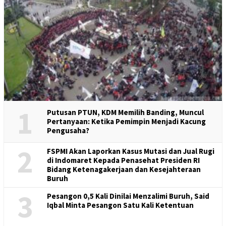
1
Putusan PTUN, KDM Memilih Banding, Muncul
Pertanyaan: Ketika Pemimpin Menjadi Kacung
Pengusaha?
2
FSPMI Akan Laporkan Kasus Mutasi dan Jual Rugi
di Indomaret Kepada Penasehat Presiden RI
Bidang Ketenagakerjaan dan Kesejahteraan
Buruh
3
Pesangon 0,5 Kali Dinilai Menzalimi Buruh, Said
Iqbal Minta Pesangon Satu Kali Ketentuan