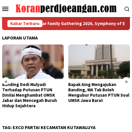
Loncat
Menu
ke
Mobile
konten
 dan PT MSK Gelar Family Gathering 2026, Symphony of Energy J
Kabar Terbaru
LAPORAN UTAMA
«
»
Bapak Aing Mengajukan
Sengketa UMSK Jabar 2026
Banding, MA Tak Boleh
Tak Berkesudahan, Dedi
Mengubur Putusan PTUN Soal
Mulyadi Terancam
UMSK Jawa Barat
Pemberhentian Sementara
Dari Jabatannya
TAG:
EXCO PARTAI KECAMATAN KUTAWALUYA