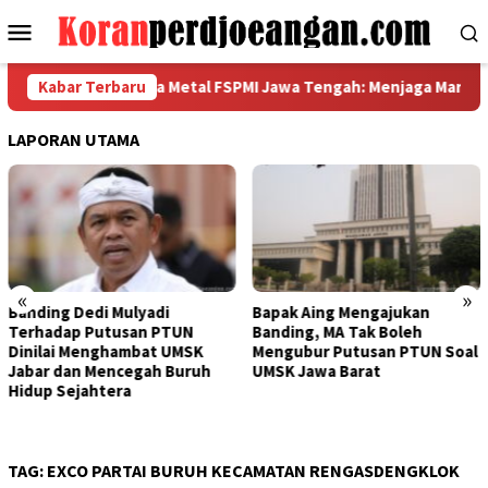
Loncat
Menu
ke
Mobile
konten
idasi Akbar Garda Metal FSPMI Jawa Tengah: Menjaga Marwah 5 S
Kabar Terbaru
LAPORAN UTAMA
«
»
yadi
Bapak Aing Mengajukan
Sengketa UMSK J
n PTUN
Banding, MA Tak Boleh
Tak Berkesudaha
bat UMSK
Mengubur Putusan PTUN Soal
Mulyadi Teranca
gah Buruh
UMSK Jawa Barat
Pemberhentian 
Dari Jabatannya
TAG:
EXCO PARTAI BURUH KECAMATAN RENGASDENGKLOK