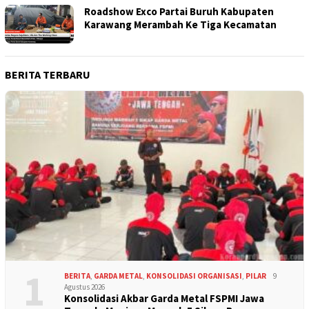
Roadshow Exco Partai Buruh Kabupaten
Karawang Merambah Ke Tiga Kecamatan
BERITA TERBARU
1
BERITA
,
GARDA METAL
,
KONSOLIDASI ORGANISASI
,
PILAR
9
Agustus 2026
Konsolidasi Akbar Garda Metal FSPMI Jawa