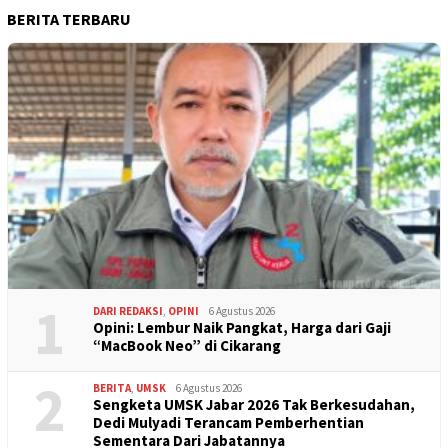
BERITA TERBARU
1
DARI REDAKSI
,
OPINI
6 Agustus 2026
Opini: Lembur Naik Pangkat, Harga dari Gaji
“MacBook Neo” di Cikarang
2
BERITA
,
UMSK
6 Agustus 2026
Sengketa UMSK Jabar 2026 Tak Berkesudahan,
Dedi Mulyadi Terancam Pemberhentian
Sementara Dari Jabatannya