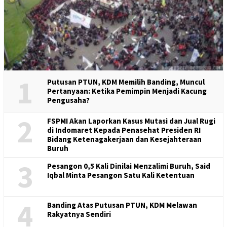
1
Putusan PTUN, KDM Memilih Banding, Muncul
Pertanyaan: Ketika Pemimpin Menjadi Kacung
Pengusaha?
2
FSPMI Akan Laporkan Kasus Mutasi dan Jual Rugi
di Indomaret Kepada Penasehat Presiden RI
Bidang Ketenagakerjaan dan Kesejahteraan
Buruh
3
Pesangon 0,5 Kali Dinilai Menzalimi Buruh, Said
Iqbal Minta Pesangon Satu Kali Ketentuan
4
Banding Atas Putusan PTUN, KDM Melawan
Rakyatnya Sendiri