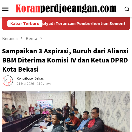
Loncat
Menu
ke
Mobile
konten
ahan, Dedi Mulyadi Terancam Pemberhentian Sementara Dari Ja
Kabar Terbaru
Beranda
Berita
Sampaikan 3 Aspirasi, Buruh dari Aliansi
BBM Diterima Komisi IV dan Ketua DPRD
Kota Bekasi
Kontributor Bekasi
21 Mei 2026
110 views