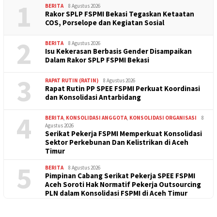
1
BERITA
8 Agustus 2026
Rakor SPLP FSPMI Bekasi Tegaskan Ketaatan
COS, Porselope dan Kegiatan Sosial
2
BERITA
8 Agustus 2026
Isu Kekerasan Berbasis Gender Disampaikan
Dalam Rakor SPLP FSPMI Bekasi
3
RAPAT RUTIN (RATIN)
8 Agustus 2026
Rapat Rutin PP SPEE FSPMI Perkuat Koordinasi
dan Konsolidasi Antarbidang
4
BERITA
,
KONSOLIDASI ANGGOTA
,
KONSOLIDASI ORGANISASI
8
Agustus 2026
Serikat Pekerja FSPMI Memperkuat Konsolidasi
Sektor Perkebunan Dan Kelistrikan di Aceh
Timur
5
BERITA
8 Agustus 2026
Pimpinan Cabang Serikat Pekerja SPEE FSPMI
Aceh Soroti Hak Normatif Pekerja Outsourcing
PLN dalam Konsolidasi FSPMI di Aceh Timur