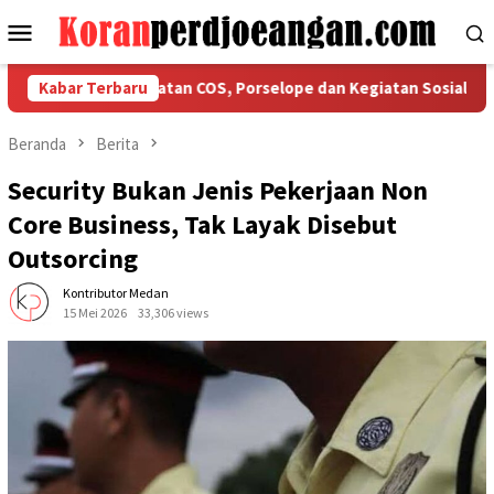
Loncat
Menu
ke
Mobile
konten
askan Ketaatan COS, Porselope dan Kegiatan Sosial
Kabar Terbaru
Isu 
Beranda
Berita
Security Bukan Jenis Pekerjaan Non
Core Business, Tak Layak Disebut
Outsorcing
Kontributor Medan
15 Mei 2026
33,306 views