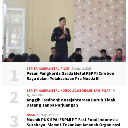
1
BERITA
,
GARDA METAL
,
PILAR
9 Agustus 2026
Pesan Pangkorda Garda Metal FSPMI Cirebon
Raya dalam Pelaksanaan Pra Musda III
2
BERITA
,
GARDA METAL
,
KONSOLIDASI ORGANISASI
,
PILAR
9
Agustus 2026
Anggih Fasdhoni: Kesejahteraan Buruh Tidak
Datang Tanpa Perjuangan
3
MUSNIK
9 Agustus 2026
Musnik PUK SPAI FSPMI PT Fast Food Indonesia
Surabaya, Slamet Tekankan Amanah Organisasi