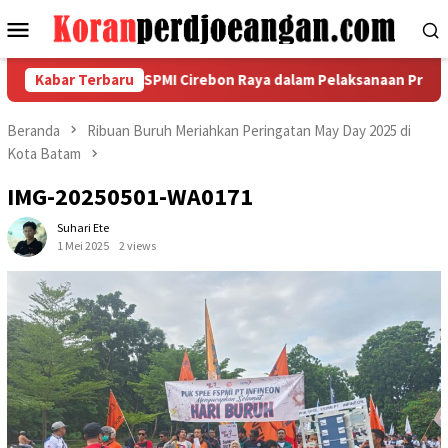
Loncat
Menu
ke
Mobile
konten
 Garda Metal FSPMI Cirebon Raya dalam Pelaksanaan Pra Musda II
Kabar Terbaru
Beranda
Ribuan Buruh Meriahkan Peringatan May Day 2025 di
Kota Batam
IMG-20250501-WA0171
Suhari Ete
1 Mei 2025
2 views