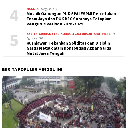
4
MUSNIK
9 Agustus 2026
Musnik Gabungan PUK SPAI FSPMI Percetakan
Enam Jaya dan PUK KFC Surabaya Tetapkan
Pengurus Periode 2026-2029
5
BERITA
,
GARDA METAL
,
KONSOLIDASI ORGANISASI
,
PILAR
9
Agustus 2026
Kurniawan Tekankan Soliditas dan Disiplin
Garda Metal dalam Konsolidasi Akbar Garda
Metal Jawa Tengah
BERITA POPULER MINGGU INI