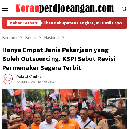
Loncat
Menu
ke
Mobile
konten
ndikator Pemulihan Kabupaten Langkat, Ini Hasil Laporan Kaposk
Kabar Terbaru
Beranda
Berita
Nasional
Hanya Empat Jenis Pekerjaan yang
Boleh Outsourcing, KSPI Sebut Revisi
Permenaker Segera Terbit
Redaksi KPonline
22 Juni 2026
18,465 views