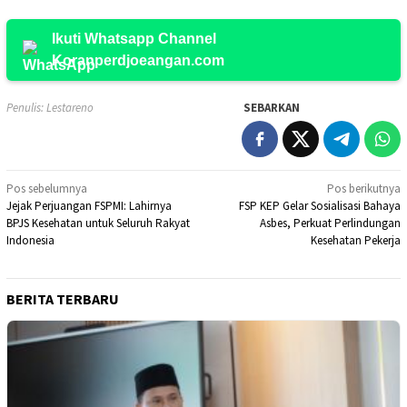
Ikuti Whatsapp Channel
Koranperdjoeangan.com
Penulis: Lestareno
SEBARKAN
Navigasi
Pos sebelumnya
Pos berikutnya
Jejak Perjuangan FSPMI: Lahirnya
FSP KEP Gelar Sosialisasi Bahaya
pos
BPJS Kesehatan untuk Seluruh Rakyat
Asbes, Perkuat Perlindungan
Indonesia
Kesehatan Pekerja
BERITA TERBARU