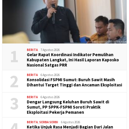
1
BERITA
7 Agustus 2026
Gelar Rapat Koordinasi Indikator Pemulihan
Kabupaten Langkat, Ini Hasil Laporan Kaposko
Nasional Satgas PRR
2
BERITA
6 Agustus 2026
Konsolidasi FSPMI Sumut: Buruh Sawit Masih
Dihantui Target Tinggi dan Ancaman Eksploitasi
3
BERITA
6 Agustus 2026
Dengar Langsung Keluhan Buruh Sawit di
Sumut, PP SPPK-FSPMI Soroti Praktik
Eksploitasi Pekerja Pemanen
4
BERITA
,
SERBA SERBI
6 Agustus 2026
Ketika Unjuk Rasa Menjadi Bagian Dari Jalan