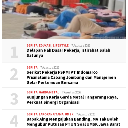
1
BERITA
,
EDUKASI
,
LIFESTYLE
7 Agustus 2026
Delapan Hak Dasar Pekerja, Istirahat Salah
Satunya
2
BERITA
7 Agustus 2026
Serikat Pekerja FSPMI PT Indomarco
Prismatama Cabang Jombang dan Manajemen
Gelar Pertemuan Bersama
3
BERITA
,
GARDA METAL
7 Agustus 2026
Kunjungan Kerja Garda Metal Tangerang Raya,
Perkuat Sinergi Organisasi
4
BERITA
,
LAPORAN UTAMA
,
UMSK
7 Agustus 2026
Bapak Aing Mengajukan Banding, MA Tak Boleh
Mengubur Putusan PTUN Soal UMSK Jawa Barat