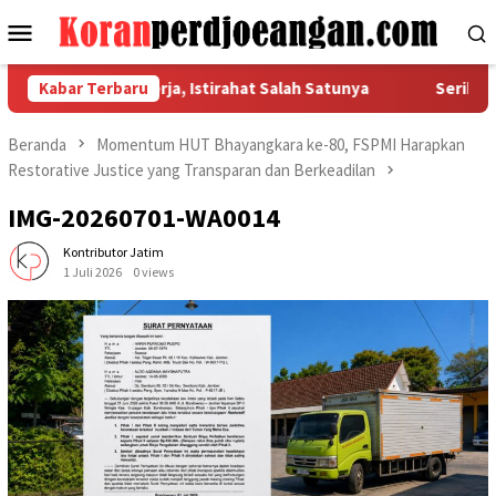
Loncat
Menu
ke
Mobile
konten
Hak Dasar Pekerja, Istirahat Salah Satunya
Kabar Terbaru
Serikat Pek
Beranda
Momentum HUT Bhayangkara ke-80, FSPMI Harapkan
Restorative Justice yang Transparan dan Berkeadilan
IMG-20260701-WA0014
Kontributor Jatim
1 Juli 2026
0 views