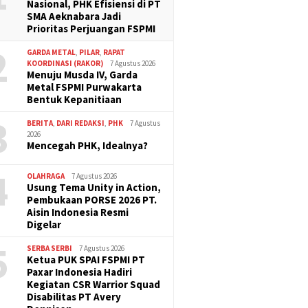
Nasional, PHK Efisiensi di PT
SMA Aeknabara Jadi
Prioritas Perjuangan FSPMI
2
GARDA METAL
,
PILAR
,
RAPAT
KOORDINASI (RAKOR)
7 Agustus 2026
Menuju Musda IV, Garda
Metal FSPMI Purwakarta
Bentuk Kepanitiaan
3
BERITA
,
DARI REDAKSI
,
PHK
7 Agustus
2026
Mencegah PHK, Idealnya?
4
OLAHRAGA
7 Agustus 2026
Usung Tema Unity in Action,
Pembukaan PORSE 2026 PT.
Aisin Indonesia Resmi
Digelar
5
SERBA SERBI
7 Agustus 2026
Ketua PUK SPAI FSPMI PT
Paxar Indonesia Hadiri
Kegiatan CSR Warrior Squad
Disabilitas PT Avery