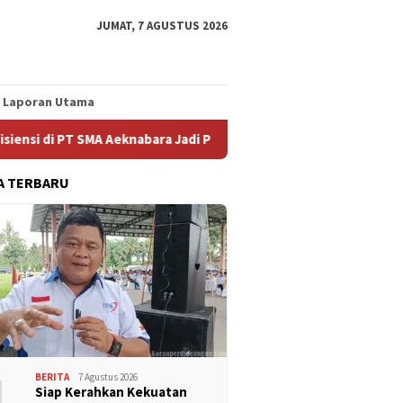
JUMAT, 7 AGUSTUS 2026
Laporan Utama
 PT SMA Aeknabara Jadi Prioritas Perjuangan FSPMI
Mence
A TERBARU
1
BERITA
7 Agustus 2026
Siap Kerahkan Kekuatan