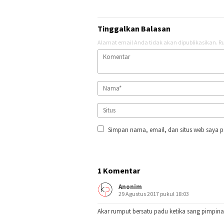
Tinggalkan Balasan
Alamat email Anda tidak akan dipublikasikan.
Ru
Simpan nama, email, dan situs web saya p
1 Komentar
Anonim
29 Agustus 2017 pukul 18:03
Akar rumput bersatu padu ketika sang pimpina