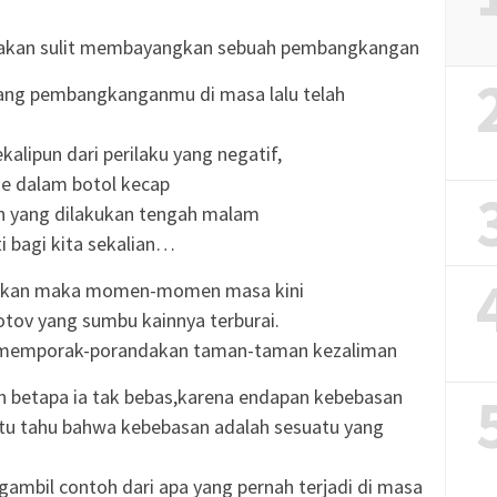
si akan sulit membayangkan sebuah pembangkangan
ntang pembangkanganmu di masa lalu telah
alipun dari perilaku yang negatif,
ke dalam botol kecap
an yang dilakukan tengah malam
 bagi kita sekalian…
puskan maka momen-momen masa kini
otov yang sumbu kainnya terburai.
 memporak-porandakan taman-taman kezaliman
n betapa ia tak bebas,karena endapan kebebasan
itu tahu bahwa kebebasan adalah sesuatu yang
mbil contoh dari apa yang pernah terjadi di masa