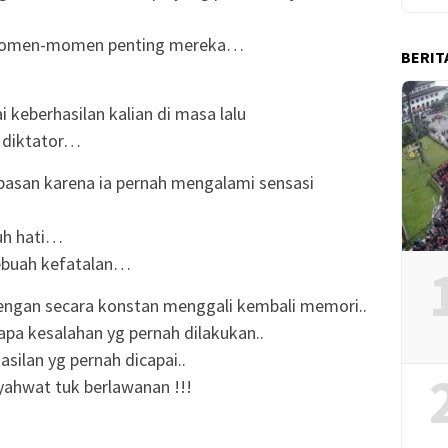
momen-momen penting mereka…
BERIT
keberhasilan kalian di masa lalu
m diktator…
ebasan karena ia pernah mengalami sensasi
uh hati…
sebuah kefatalan…
engan secara konstan menggali kembali memori..
apa kesalahan yg pernah dilakukan..
silan yg pernah dicapai..
yahwat tuk berlawanan !!!