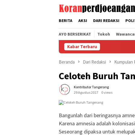
Loncat
tutup
ke
konten
BERITA
AKSI
DARI REDAKSI
POLI
AYO BERSERIKAT
Tokoh
Wawanca
Kabar Terbaru
Beranda
Dari Redaksi
Kumpulan P
Celoteh Buruh Ta
Kontributor Tangerang
29 Agustus 2017
0 views
Bangunlah dari beringasnya amne
Karena amnesia adalah kolonisasi 
Seseorang dipaksa untuk melupa