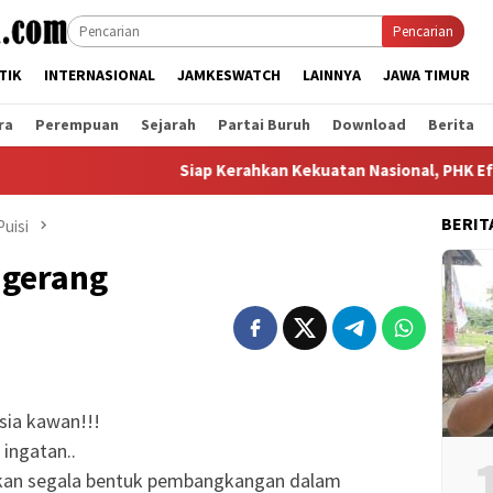
Pencarian
TIK
INTERNASIONAL
JAMKESWATCH
LAINNYA
JAWA TIMUR
ra
Perempuan
Sejarah
Partai Buruh
Download
Berita
Siap Kerahkan Kekuatan Nasional, PHK Efisiensi di
BERIT
uisi
ngerang
sia kawan!!!
ingatan..
kan segala bentuk pembangkangan dalam