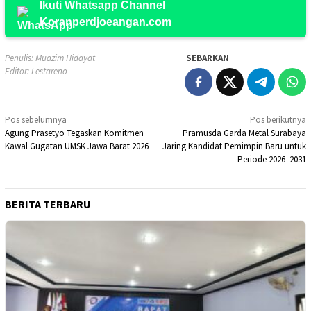
Ikuti Whatsapp Channel
Koranperdjoeangan.com
Penulis: Muazim Hidayat
SEBARKAN
Editor: Lestareno
Navigasi
Pos sebelumnya
Pos berikutnya
Agung Prasetyo Tegaskan Komitmen
Pramusda Garda Metal Surabaya
pos
Kawal Gugatan UMSK Jawa Barat 2026
Jaring Kandidat Pemimpin Baru untuk
Periode 2026–2031
BERITA TERBARU