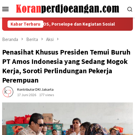
Loncat
Menu
ke
Mobile
konten
an Ketaatan COS, Porselope dan Kegiatan Sosial
Kabar Terbaru
Isu Kek
Beranda
Berita
Aksi
Penasihat Khusus Presiden Temui Buruh
PT Amos Indonesia yang Sedang Mogok
Kerja, Soroti Perlindungan Pekerja
Perempuan
Kontributor DKI Jakarta
17 Juni 2026
177 views