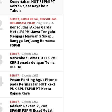
Kemeriahan HUT FSPMI PT
Kerta Rajasa Raya ke 2
Tahun
2
BERITA
,
GARDA METAL
,
KONSOLIDASI
ORGANISASI
,
PILAR
9 Agustus 2026
Konsolidasi Akbar Garda
Metal FSPMI Jawa Tengah:
Menjaga Marwah 5 Sikap,
Bangga Berjuang Bersama
FSPMI
3
BERITA
9 Agustus 2026
Narwoko : Tema HUT FSPMI
KRR Senada dengan Tema
HUT RI
4
BERITA
9 Agustus 2026
Pesan Penting Agus Pitono
pada Peringatan HUT ke-2
PUK SPL FSPMI PT Kerta
Rajasa Raya
5
BERITA
9 Agustus 2026
Adakan Rakernik, PUK
SPAMK FSPMI Excel Metal