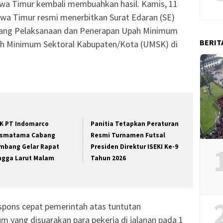
Jawa Timur kembali membuahkan hasil. Kamis, 11
awa Timur resmi menerbitkan Surat Edaran (SE)
tang Pelaksanaan dan Penerapan Upah Minimum
BERIT
h Minimum Sektoral Kabupaten/Kota (UMSK) di
K PT Indomarco
Panitia Tetapkan Peraturan
ismatama Cabang
Resmi Turnamen Futsal
mbang Gelar Rapat
Presiden Direktur ISEKI Ke-9
ngga Larut Malam
Tahun 2026
respons cepat pemerintah atas tuntutan
m yang disuarakan para pekerja di jalanan pada 1