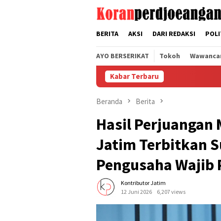
Loncat
tutup
ke
konten
BERITA
AKSI
DARI REDAKSI
POLI
AYO BERSERIKAT
Tokoh
Wawanca
Kabar Terbaru
Y
Beranda
Berita
Hasil Perjuangan
Jatim Terbitkan 
Pengusaha Wajib
Kontributor Jatim
12 Juni 2026
6,207 views