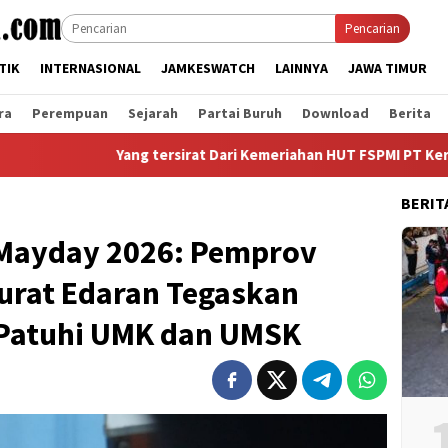
Pencarian
TIK
INTERNASIONAL
JAMKESWATCH
LAINNYA
JAWA TIMUR
ra
Perempuan
Sejarah
Partai Buruh
Download
Berita
ang tersirat Dari Kemeriahan HUT FSPMI PT Kerta Rajasa Raya ke
BERIT
 Mayday 2026: Pemprov
Surat Edaran Tegaskan
 Patuhi UMK dan UMSK