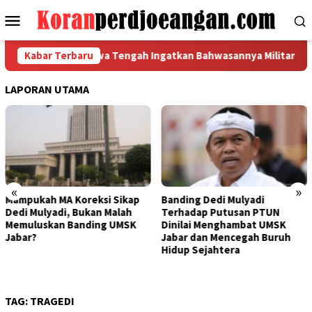
Loncat
Menu
ke
Mobile
konten
a DPW FSPMI Jawa Tengah Ingatkan Bahwasannya Militansi Garda
Kabar Terbaru
LAPORAN UTAMA
«
»
i Sikap
Banding Dedi Mulyadi
Bapak Aing Mengaju
 Malah
Terhadap Putusan PTUN
Banding, MA Tak Bol
g UMSK
Dinilai Menghambat UMSK
Mengubur Putusan 
Jabar dan Mencegah Buruh
UMSK Jawa Barat
Hidup Sejahtera
TAG:
TRAGEDI