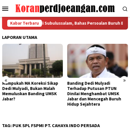
Loncat
Menu
ke
Mobile
konten
al FSPMI Tiba di Subulussalam, Bahas Persoalan Buruh Bersama W
Kabar Terbaru
LAPORAN UTAMA
«
»
Mampukah MA Koreksi Sikap
Banding Dedi Mulyadi
Dedi Mulyadi, Bukan Malah
Terhadap Putusan PTUN
Memuluskan Banding UMSK
Dinilai Menghambat UMSK
Jabar?
Jabar dan Mencegah Buruh
Hidup Sejahtera
TAG:
PUK SPL FSPMI PT. CAHAYA INDO PERSADA