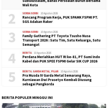
Subulussalam, Bahas Persoalan Buruh Bersama
Wali Kota
2
SERBA SERBI
10 Agustus 2026
Rancang Program Kerja, PUK SPAMK FSPMI PT.
SGS Adakan Raker
3
SERBA SERBI
10 Agustus 2026
Family Gathering PT Toyota Tsusho Nusa
Transport 2026 : Satu Tim, Satu Keluarga, Satu
Semangat
4
BERITA
10 Agustus 2026
Perdana Meriahkan HUT RI ke-81, PT Sumi Indo
Kabel dan PUK SPEE FSPMI Gelar SIK CUP 2026
5
BERITA
,
GARDA METAL
,
PILAR
10 Agustus 2026
Pra Musda IV Garda Metal Semarang Raya,
Kurniawan Dwi Prasetyo Kembali Diusung
sebagai Pangkorda
BERITA POPULER MINGGU INI