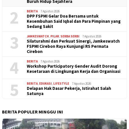
Buruh Hidup Sejahtera
2
BERITA
7 Agustus 2026
DPP FSPMI Gelar Doa Bersama untuk
Kesembuhan Said Iqbal dan Para Pimpinan yang
Sedang Sakit
3
JAMKESWATCH
,
PILAR
,
SERBA SERBI
7 Agustus 2026
Silaturahmi dan Perkuat Sinergi, Jamkeswatch
FSPMI Cirebon Raya Kunjungi RS Permata
Cirebon
4
BERITA
7 Agustus 2026
Workshop Participatory Gender Audit Dorong
Kesetaraan di Lingkungan Kerja dan Organisasi
5
BERITA
,
EDUKASI
,
LIFESTYLE
7 Agustus 2026
Delapan Hak Dasar Pekerja, Istirahat Salah
Satunya
BERITA POPULER MINGGU INI