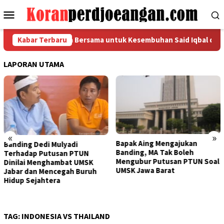
Loncat
Menu
ke
Mobile
konten
 FSPMI Gelar Doa Bersama untuk Kesembuhan Said Iqbal dan Para
Kabar Terbaru
LAPORAN UTAMA
«
»
Bapak Aing Mengajukan
Banding Dedi Mulyadi
Banding, MA Tak Boleh
Terhadap Putusan PTUN
Mengubur Putusan PTUN Soal
Dinilai Menghambat UMSK
UMSK Jawa Barat
Jabar dan Mencegah Buruh
Hidup Sejahtera
TAG:
INDONESIA VS THAILAND