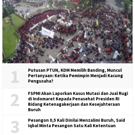
1
Putusan PTUN, KDM Memilih Banding, Muncul
Pertanyaan: Ketika Pemimpin Menjadi Kacung
Pengusaha?
2
FSPMI Akan Laporkan Kasus Mutasi dan Jual Rugi
di Indomaret Kepada Penasehat Presiden RI
Bidang Ketenagakerjaan dan Kesejahteraan
Buruh
3
Pesangon 0,5 Kali Dinilai Menzalimi Buruh, Said
Iqbal Minta Pesangon Satu Kali Ketentuan