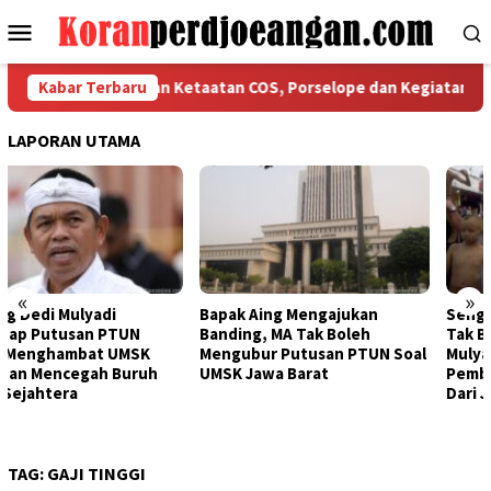
Loncat
Menu
ke
Mobile
konten
 Bekasi Tegaskan Ketaatan COS, Porselope dan Kegiatan Sosial
Kabar Terbaru
LAPORAN UTAMA
«
»
Bapak Aing Mengajukan
Sengketa UMSK Jabar 2026
Banding, MA Tak Boleh
Tak Berkesudahan, Dedi
Mengubur Putusan PTUN Soal
Mulyadi Terancam
UMSK Jawa Barat
Pemberhentian Sementara
Dari Jabatannya
TAG:
GAJI TINGGI