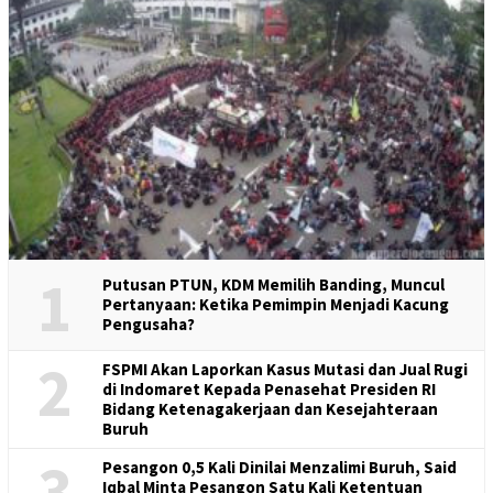
1
Putusan PTUN, KDM Memilih Banding, Muncul
Pertanyaan: Ketika Pemimpin Menjadi Kacung
Pengusaha?
2
FSPMI Akan Laporkan Kasus Mutasi dan Jual Rugi
di Indomaret Kepada Penasehat Presiden RI
Bidang Ketenagakerjaan dan Kesejahteraan
Buruh
3
Pesangon 0,5 Kali Dinilai Menzalimi Buruh, Said
Iqbal Minta Pesangon Satu Kali Ketentuan