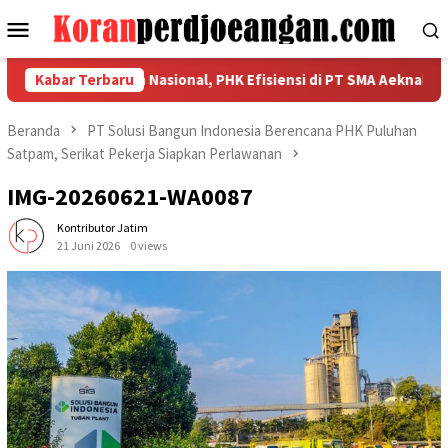
Loncat
Menu
ke
Mobile
konten
rahkan Kekuatan Nasional, PHK Efisiensi di PT SMA Aeknabara Jad
Kabar Terbaru
Beranda
PT Solusi Bangun Indonesia Berencana PHK Puluhan
Satpam, Serikat Pekerja Siapkan Perlawanan
IMG-20260621-WA0087
Kontributor Jatim
21 Juni 2026
0 views