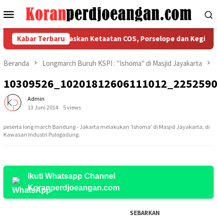
Loncat
Menu
ke
Mobile
konten
SPMI Bekasi Tegaskan Ketaatan COS, Porselope dan Kegiatan Sos
Kabar Terbaru
Beranda
Longmarch Buruh KSPI : "Ishoma" di Masjid Jayakarta
10309526_10201812606111012_225259
Admin
13 Juni 2014
5 views
peserta long march Bandung - Jakarta melakukan 'Ishoma' di Masjid Jayakarta, di
Kawasan Industri Pulogadung.
Ikuti Whatsapp Channel
Koranperdjoeangan.com
SEBARKAN