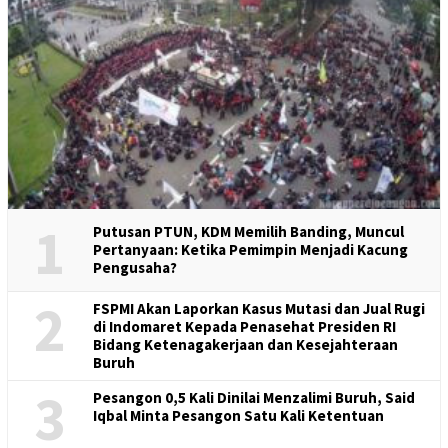
1
Putusan PTUN, KDM Memilih Banding, Muncul
Pertanyaan: Ketika Pemimpin Menjadi Kacung
Pengusaha?
2
FSPMI Akan Laporkan Kasus Mutasi dan Jual Rugi
di Indomaret Kepada Penasehat Presiden RI
Bidang Ketenagakerjaan dan Kesejahteraan
Buruh
3
Pesangon 0,5 Kali Dinilai Menzalimi Buruh, Said
Iqbal Minta Pesangon Satu Kali Ketentuan