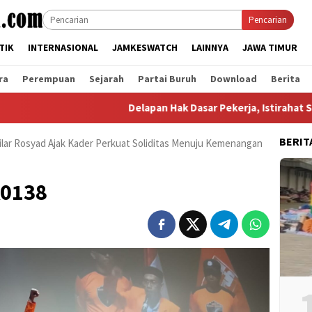
Pencarian
TIK
INTERNASIONAL
JAMKESWATCH
LAINNYA
JAWA TIMUR
ra
Perempuan
Sejarah
Partai Buruh
Download
Berita
Delapan Hak Dasar Pekerja, Istirahat Salah Sa
BERIT
lar Rosyad Ajak Kader Perkuat Soliditas Menuju Kemenangan
A0138