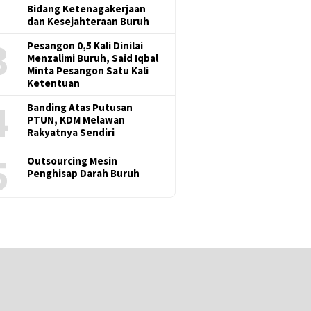
Bidang Ketenagakerjaan
dan Kesejahteraan Buruh
3
Pesangon 0,5 Kali Dinilai
Menzalimi Buruh, Said Iqbal
Minta Pesangon Satu Kali
Ketentuan
4
Banding Atas Putusan
PTUN, KDM Melawan
Rakyatnya Sendiri
5
Outsourcing Mesin
Penghisap Darah Buruh