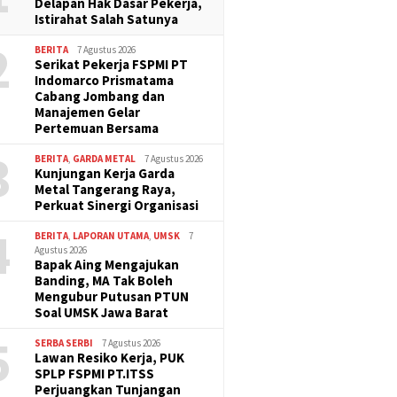
Delapan Hak Dasar Pekerja,
Istirahat Salah Satunya
2
BERITA
7 Agustus 2026
Serikat Pekerja FSPMI PT
Indomarco Prismatama
Cabang Jombang dan
Manajemen Gelar
Pertemuan Bersama
3
BERITA
,
GARDA METAL
7 Agustus 2026
Kunjungan Kerja Garda
Metal Tangerang Raya,
Perkuat Sinergi Organisasi
4
BERITA
,
LAPORAN UTAMA
,
UMSK
7
Agustus 2026
Bapak Aing Mengajukan
Banding, MA Tak Boleh
Mengubur Putusan PTUN
Soal UMSK Jawa Barat
5
SERBA SERBI
7 Agustus 2026
Lawan Resiko Kerja, PUK
SPLP FSPMI PT.ITSS
Perjuangkan Tunjangan