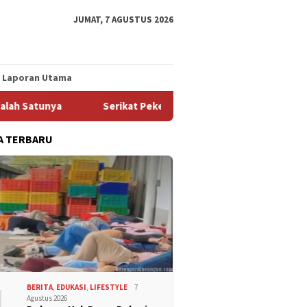
JUMAT, 7 AGUSTUS 2026
Laporan Utama
tunya
Serikat Pekerja FSPMI PT Indomarco Prismatama 
A TERBARU
1
BERITA
,
EDUKASI
,
LIFESTYLE
7
Agustus 2026