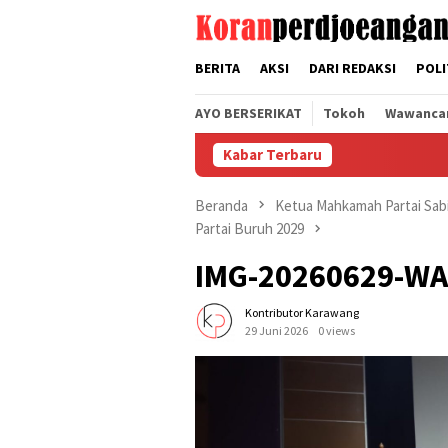
Loncat
tutup
ke
konten
BERITA
AKSI
DARI REDAKSI
POLI
AYO BERSERIKAT
Tokoh
Wawanca
Kabar Terbaru
Beranda
Ketua Mahkamah Partai Sabi
Partai Buruh 2029
IMG-20260629-W
Kontributor Karawang
29 Juni 2026
0 views