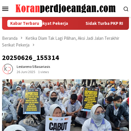
Loncat
Menu
ke
Mobile
konten
an Perjuangan Rakyat Pekerja
Kabar Terbaru
Sidak Turba PKP RI Bidang
Beranda
Ketika Diam Tak Lagi Pilihan, Aksi Jadi Jalan Terakhir
Serikat Pekerja
20250626_155314
Lestareno S Basariasis
26 Juni 2025
1 views