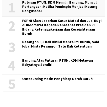
1
Putusan PTUN, KDM Memilih Banding, Muncul
Pertanyaan: Ketika Pemimpin Menjadi Kacung
Pengusaha?
2
FSPMI Akan Laporkan Kasus Mutasi dan Jual Rugi
di Indomaret Kepada Penasehat Presiden RI
Bidang Ketenagakerjaan dan Kesejahteraan
Buruh
3
Pesangon 0,5 Kali Dinilai Menzalimi Buruh, Said
Iqbal Minta Pesangon Satu Kali Ketentuan
4
Banding Atas Putusan PTUN, KDM Melawan
Rakyatnya Sendiri
5
Outsourcing Mesin Penghisap Darah Buruh