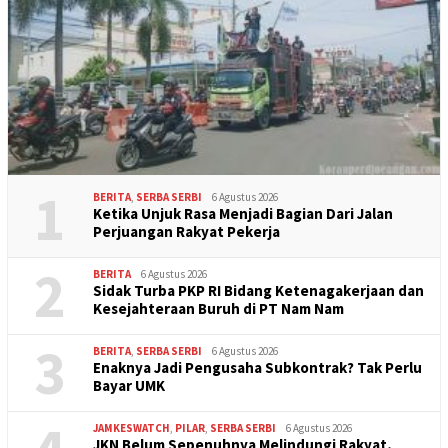
1
BERITA
,
SERBA SERBI
6 Agustus 2026
Ketika Unjuk Rasa Menjadi Bagian Dari Jalan
Perjuangan Rakyat Pekerja
2
BERITA
6 Agustus 2026
Sidak Turba PKP RI Bidang Ketenagakerjaan dan
Kesejahteraan Buruh di PT Nam Nam
3
BERITA
,
SERBA SERBI
6 Agustus 2026
Enaknya Jadi Pengusaha Subkontrak? Tak Perlu
Bayar UMK
JAMKESWATCH
,
PILAR
,
SERBA SERBI
6 Agustus 2026
JKN Belum Sepenuhnya Melindungi Rakyat,