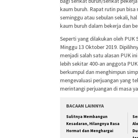
bagi serikat buruh/serikat peke
kaum buruh. Rapat rutin pun bisa 
seminggu atau sebulan sekali, hal
kaum buruh dalam bekerja dan ber
Seperti yang dilakukan oleh PUK 
Minggu 13 Oktober 2019. Dipili
menjadi salah satu alasan PUK in
lebih sekitar 400-an anggota PUK
berkumpul dan menghimpun simpu
mengevaluasi perjuangan yang tela
merintangi perjuangan di masa y
BACAAN LAINNYA
Sulitnya Membangun
Se
Kesadaran, Hilangnya Rasa
Al
Hormat dan Menghargai
Du
te