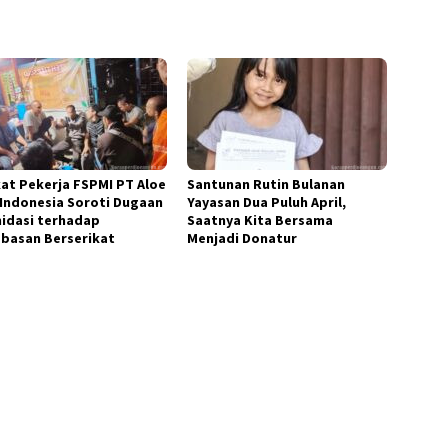
kat Pekerja FSPMI PT Aloe
Santunan Rutin Bulanan
 Indonesia Soroti Dugaan
Yayasan Dua Puluh April,
midasi terhadap
Saatnya Kita Bersama
basan Berserikat
Menjadi Donatur