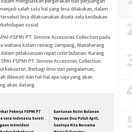
rja dalam menguatkan pergerakan dan perjuangan
menjadi salah satu hal yang bisa dilakukan, dalam
 tersebut bisa dilaksanakan disela-sela kesibukan
kehidupan sosial.
SPAI-FSPMI PT. Simone Accesories Collection pada
hnya wahana kolam renang Jampang, Wanaherang
i dalam pelaksanaan rapat rutin bulanan. Kurang
 SPAI-FSPMI PT. Simone Accesories Collection
l kekuatan. Berbagi ilmu dan pengalaman,
h dilewati dan hal-hal apa saja yang akan
ang akan datang.
rikat Pekerja FSPMI PT
Santunan Rutin Bulanan
oe vera Indonesia Soroti
Yayasan Dua Puluh April,
gaan Intimidasi
Saatnya Kita Bersama
rhadap Kebebasan
Menjadi Donatur