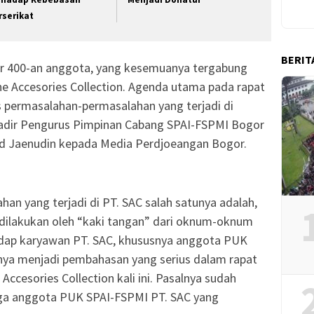
rserikat
BERIT
tar 400-an anggota, yang kesemuanya tergabung
 Accesories Collection. Agenda utama pada rapat
as permasalahan-permasalahan yang terjadi di
ah hadir Pengurus Pimpinan Cabang SPAI-FSPMI Bogor
ad Jaenudin kepada Media Perdjoeangan Bogor.
an yang terjadi di PT. SAC salah satunya adalah,
yg dilakukan oleh “kaki tangan” dari oknum-oknum
dap karyawan PT. SAC, khususnya anggota PUK
unya menjadi pembahasan yang serius dalam rapat
ccesories Collection kali ini. Pasalnya sudah
uga anggota PUK SPAI-FSPMI PT. SAC yang