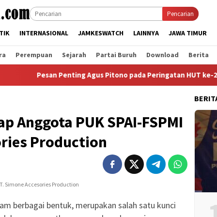
Pencarian
TIK
INTERNASIONAL
JAMKESWATCH
LAINNYA
JAWA TIMUR
ra
Perempuan
Sejarah
Partai Buruh
Download
Berita
san Penting Agus Pitono pada Peringatan HUT ke-2 PUK SPL FSPM
BERIT
dap Anggota PUK SPAI-FSPMI
ries Production
lam berbagai bentuk, merupakan salah satu kunci