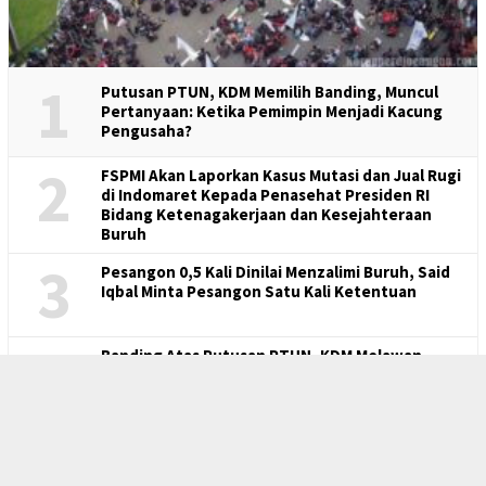
1
Putusan PTUN, KDM Memilih Banding, Muncul
Pertanyaan: Ketika Pemimpin Menjadi Kacung
Pengusaha?
2
FSPMI Akan Laporkan Kasus Mutasi dan Jual Rugi
di Indomaret Kepada Penasehat Presiden RI
Bidang Ketenagakerjaan dan Kesejahteraan
Buruh
3
Pesangon 0,5 Kali Dinilai Menzalimi Buruh, Said
Iqbal Minta Pesangon Satu Kali Ketentuan
4
Banding Atas Putusan PTUN, KDM Melawan
Rakyatnya Sendiri
5
Said Iqbal: 4 Tuntutan Buruh Sedang Diproses,
Aksi Besar Agustus – September 2026 Ditunda