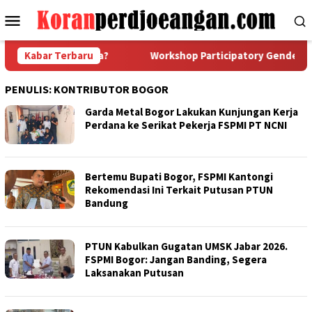
Loncat
Menu
ke
Mobile
konten
h PHK, Idealnya?
Kabar Terbaru
Workshop Participatory Gender Audit 
PENULIS:
KONTRIBUTOR BOGOR
Garda Metal Bogor Lakukan Kunjungan Kerja
Perdana ke Serikat Pekerja FSPMI PT NCNI
Bertemu Bupati Bogor, FSPMI Kantongi
Rekomendasi Ini Terkait Putusan PTUN
Bandung
PTUN Kabulkan Gugatan UMSK Jabar 2026.
FSPMI Bogor: Jangan Banding, Segera
Laksanakan Putusan