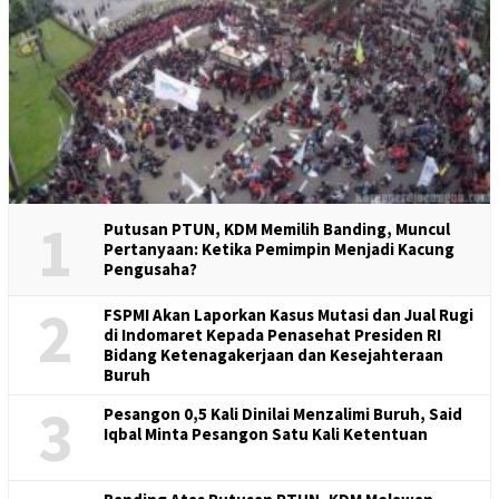
1
Putusan PTUN, KDM Memilih Banding, Muncul
Pertanyaan: Ketika Pemimpin Menjadi Kacung
Pengusaha?
2
FSPMI Akan Laporkan Kasus Mutasi dan Jual Rugi
di Indomaret Kepada Penasehat Presiden RI
Bidang Ketenagakerjaan dan Kesejahteraan
Buruh
3
Pesangon 0,5 Kali Dinilai Menzalimi Buruh, Said
Iqbal Minta Pesangon Satu Kali Ketentuan