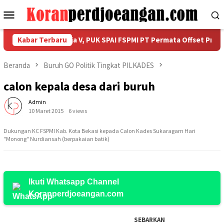
Loncat
Menu
ke
Mobile
konten
awarah Unit Kerja V, PUK SPAI FSPMI PT Permata Offset Prima Gel
Kabar Terbaru
Beranda
Buruh GO Politik Tingkat PILKADES
calon kepala desa dari buruh
Admin
10 Maret 2015
6 views
Dukungan KC FSPMI Kab. Kota Bekasi kepada Calon Kades Sukaragam Hari
"Monong" Nurdiansah (berpakaian batik)
Ikuti Whatsapp Channel
Koranperdjoeangan.com
SEBARKAN