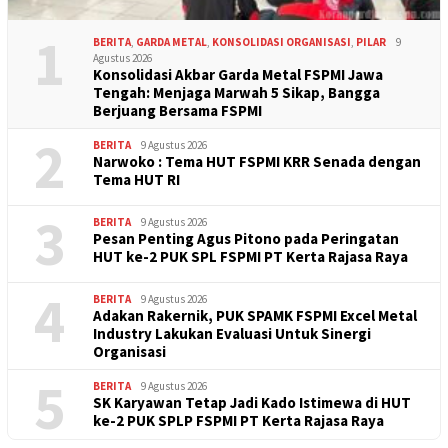
1
BERITA
,
GARDA METAL
,
KONSOLIDASI ORGANISASI
,
PILAR
9
Agustus 2026
Konsolidasi Akbar Garda Metal FSPMI Jawa
Tengah: Menjaga Marwah 5 Sikap, Bangga
Berjuang Bersama FSPMI
2
BERITA
9 Agustus 2026
Narwoko : Tema HUT FSPMI KRR Senada dengan
Tema HUT RI
3
BERITA
9 Agustus 2026
Pesan Penting Agus Pitono pada Peringatan
HUT ke-2 PUK SPL FSPMI PT Kerta Rajasa Raya
4
BERITA
9 Agustus 2026
Adakan Rakernik, PUK SPAMK FSPMI Excel Metal
Industry Lakukan Evaluasi Untuk Sinergi
Organisasi
5
BERITA
9 Agustus 2026
SK Karyawan Tetap Jadi Kado Istimewa di HUT
ke-2 PUK SPLP FSPMI PT Kerta Rajasa Raya