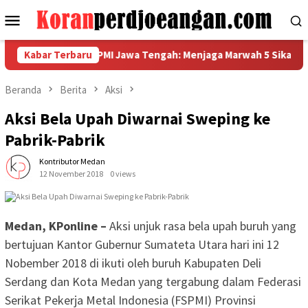
Loncat
Menu
ke
Mobile
konten
arda Metal FSPMI Jawa Tengah: Menjaga Marwah 5 Sikap, Bangga 
Kabar Terbaru
Beranda
Berita
Aksi
Aksi Bela Upah Diwarnai Sweping ke
Pabrik-Pabrik
Kontributor Medan
12 November 2018
0 views
Medan, KPonline –
Aksi unjuk rasa bela upah buruh yang
bertujuan Kantor Gubernur Sumateta Utara hari ini 12
Nobember 2018 di ikuti oleh buruh Kabupaten Deli
Serdang dan Kota Medan yang tergabung dalam Federasi
Serikat Pekerja Metal Indonesia (FSPMI) Provinsi