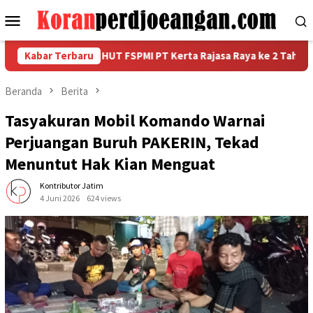
Loncat
Menu
ke
Mobile
konten
 Kemeriahan HUT FSPMI PT Kerta Rajasa Raya ke 2 Tahun
Kabar Terbaru
K
Beranda
Berita
Tasyakuran Mobil Komando Warnai
Perjuangan Buruh PAKERIN, Tekad
Menuntut Hak Kian Menguat
Kontributor Jatim
4 Juni 2026
624 views