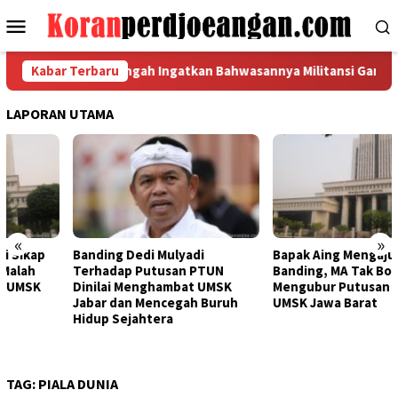
Loncat
Menu
ke
Mobile
konten
FSPMI Jawa Tengah Ingatkan Bahwasannya Militansi Garda Metal
Kabar Terbaru
LAPORAN UTAMA
«
»
Banding Dedi Mulyadi
Bapak Aing Mengajukan
Terhadap Putusan PTUN
Banding, MA Tak Boleh
Dinilai Menghambat UMSK
Mengubur Putusan PTUN Soal
Jabar dan Mencegah Buruh
UMSK Jawa Barat
Hidup Sejahtera
TAG:
PIALA DUNIA