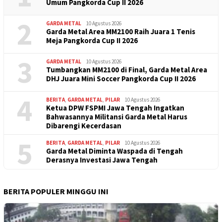
Umum Pangkorda Cup II 2026
2
GARDA METAL
10 Agustus 2026
Garda Metal Area MM2100 Raih Juara 1 Tenis
Meja Pangkorda Cup II 2026
3
GARDA METAL
10 Agustus 2026
Tumbangkan MM2100 di Final, Garda Metal Area
DHJ Juara Mini Soccer Pangkorda Cup II 2026
4
BERITA
,
GARDA METAL
,
PILAR
10 Agustus 2026
Ketua DPW FSPMI Jawa Tengah Ingatkan
Bahwasannya Militansi Garda Metal Harus
Dibarengi Kecerdasan
5
BERITA
,
GARDA METAL
,
PILAR
10 Agustus 2026
Garda Metal Diminta Waspada di Tengah
Derasnya Investasi Jawa Tengah
BERITA POPULER MINGGU INI