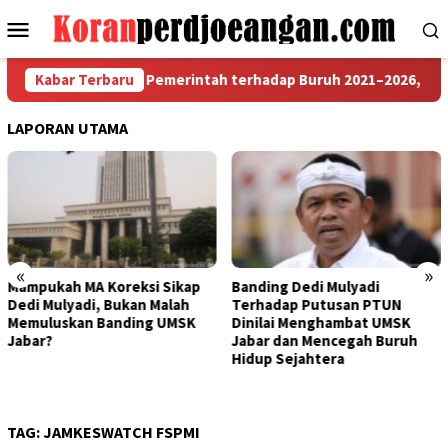
Loncat
Menu
ke
Mobile
konten
 Arah Kebijakan Pemerintah terhadap Buruh 2021–2026, Benarka
Kabar Terbaru
LAPORAN UTAMA
«
»
Sikap
Banding Dedi Mulyadi
Bapak Aing Mengajuka
alah
Terhadap Putusan PTUN
Banding, MA Tak Boleh
UMSK
Dinilai Menghambat UMSK
Mengubur Putusan PT
Jabar dan Mencegah Buruh
UMSK Jawa Barat
Hidup Sejahtera
TAG:
JAMKESWATCH FSPMI