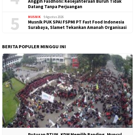
Anggih Fasdhoni: Kesejahteraan Buruh Tidak
Datang Tanpa Perjuangan
5
MUSNIK
9 Agustus 2026
Musnik PUK SPAI FSPMI PT Fast Food Indonesia
Surabaya, Slamet Tekankan Amanah Organisasi
BERITA POPULER MINGGU INI
Putusan PTUN, KDM Memilih Banding, Muncul