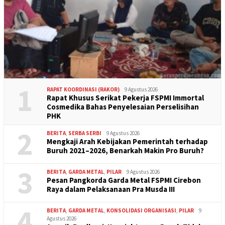
1
RAPAT KOORDINASI (RAKOR)
9 Agustus 2026
Rapat Khusus Serikat Pekerja FSPMI Immortal
Cosmedika Bahas Penyelesaian Perselisihan
PHK
2
BERITA
,
SERBA SERBI
9 Agustus 2026
Mengkaji Arah Kebijakan Pemerintah terhadap
Buruh 2021–2026, Benarkah Makin Pro Buruh?
3
BERITA
,
GARDA METAL
,
PILAR
9 Agustus 2026
Pesan Pangkorda Garda Metal FSPMI Cirebon
Raya dalam Pelaksanaan Pra Musda III
4
BERITA
,
GARDA METAL
,
KONSOLIDASI ORGANISASI
,
PILAR
9
Agustus 2026