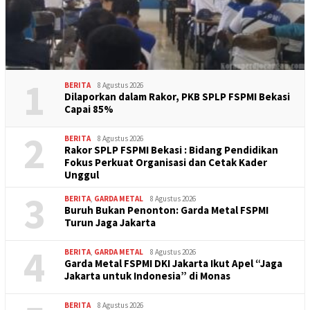
1
BERITA
8 Agustus 2026
Dilaporkan dalam Rakor, PKB SPLP FSPMI Bekasi
Capai 85%
2
BERITA
8 Agustus 2026
Rakor SPLP FSPMI Bekasi : Bidang Pendidikan
Fokus Perkuat Organisasi dan Cetak Kader
Unggul
3
BERITA
,
GARDA METAL
8 Agustus 2026
Buruh Bukan Penonton: Garda Metal FSPMI
Turun Jaga Jakarta
4
BERITA
,
GARDA METAL
8 Agustus 2026
Garda Metal FSPMI DKI Jakarta Ikut Apel “Jaga
Jakarta untuk Indonesia” di Monas
BERITA
8 Agustus 2026