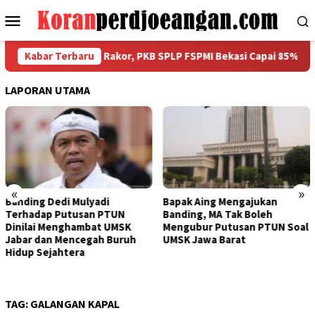
Loncat
Menu
ke
Mobile
konten
Dilaporkan dalam Rakor, PKB SPLP FSPMI Bekasi Capai 85%
Kabar Terbaru
LAPORAN UTAMA
«
»
Bapak Aing Mengajukan
Sengketa UMSK Jabar 202
Banding, MA Tak Boleh
Tak Berkesudahan, Dedi
Mengubur Putusan PTUN Soal
Mulyadi Terancam
h
UMSK Jawa Barat
Pemberhentian Sementar
Dari Jabatannya
TAG:
GALANGAN KAPAL