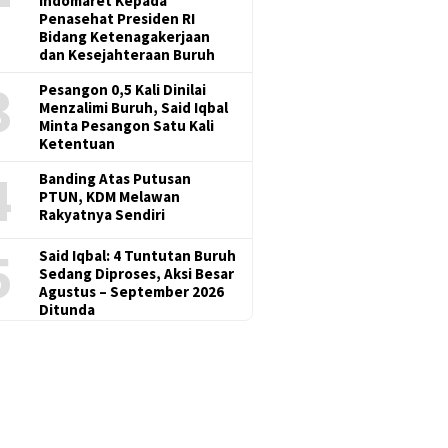
Indomaret Kepada
Penasehat Presiden RI
Bidang Ketenagakerjaan
dan Kesejahteraan Buruh
3
Pesangon 0,5 Kali Dinilai
Menzalimi Buruh, Said Iqbal
Minta Pesangon Satu Kali
Ketentuan
4
Banding Atas Putusan
PTUN, KDM Melawan
Rakyatnya Sendiri
5
Said Iqbal: 4 Tuntutan Buruh
Sedang Diproses, Aksi Besar
Agustus – September 2026
Ditunda