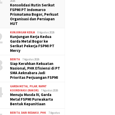
2026
Konsolidasi Rutin Serikat
FSPMI PT Indomarco
Prismatama Bogor, Perkuat
Organisasi dan Persiapan
HUT
2
KUNJUNGAN KERJA
8 Agustus 2026
Kunjungan Kerja Kedua
Garda Metal Bogor ke
Serikat Pekerja FSPMI PT
Mercy
3
BERITA
7 Agustus 2026
Siap Kerahkan Kekuatan
Nasional, PHK Efisiensi di PT
SMA Aeknabara Jadi
Prioritas Perjuangan FSPMI
4
GARDA METAL
,
PILAR
,
RAPAT
KOORDINASI (RAKOR)
7 Agustus 2026
Menuju Musda IV, Garda
Metal FSPMI Purwakarta
Bentuk Kepanitiaan
BERITA
,
DARI REDAKSI
,
PHK
7 Agustus