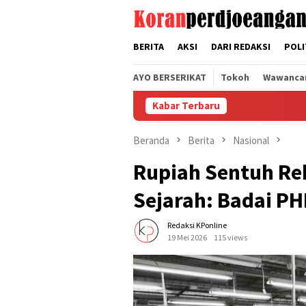
Loncat
tutup
ke
konten
BERITA
AKSI
DARI REDAKSI
POLI
AYO BERSERIKAT
Tokoh
Wawanca
Kabar Terbaru
Beranda
Berita
Nasional
Rupiah Sentuh Re
Sejarah: Badai PH
Redaksi KPonline
19 Mei 2026
115 views