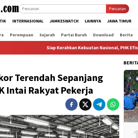
Pencarian
TIK
INTERNASIONAL
JAMKESWATCH
LAINNYA
JAWA TIMUR
ra
Perempuan
Sejarah
Partai Buruh
Download
Berita
Siap Kerahkan Kekuatan Nasional, PHK Efisiensi di PT
BERIT
kor Terendah Sepanjang
K Intai Rakyat Pekerja