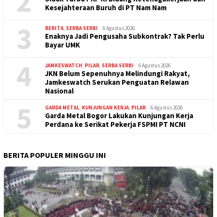
2
Kesejahteraan Buruh di PT Nam Nam
3
BERITA
,
SERBA SERBI
6 Agustus 2026
Enaknya Jadi Pengusaha Subkontrak? Tak Perlu
Bayar UMK
4
JAMKESWATCH
,
PILAR
,
SERBA SERBI
6 Agustus 2026
JKN Belum Sepenuhnya Melindungi Rakyat,
Jamkeswatch Serukan Penguatan Relawan
Nasional
5
GARDA METAL
,
KUNJUNGAN KERJA
,
PILAR
6 Agustus 2026
Garda Metal Bogor Lakukan Kunjungan Kerja
Perdana ke Serikat Pekerja FSPMI PT NCNI
BERITA POPULER MINGGU INI