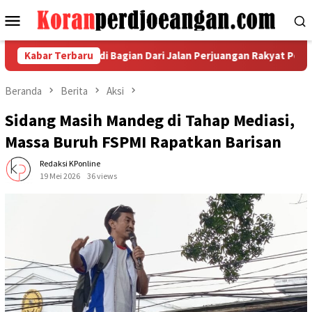
Loncat
Menu
ke
Mobile
konten
juk Rasa Menjadi Bagian Dari Jalan Perjuangan Rakyat Pekerja
Kabar Terbaru
Beranda
Berita
Aksi
Sidang Masih Mandeg di Tahap Mediasi,
Massa Buruh FSPMI Rapatkan Barisan
Redaksi KPonline
19 Mei 2026
36 views