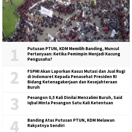
1
Putusan PTUN, KDM Memilih Banding, Muncul
Pertanyaan: Ketika Pemimpin Menjadi Kacung
Pengusaha?
2
FSPMI Akan Laporkan Kasus Mutasi dan Jual Rugi
di Indomaret Kepada Penasehat Presiden RI
Bidang Ketenagakerjaan dan Kesejahteraan
Buruh
3
Pesangon 0,5 Kali Dinilai Menzalimi Buruh, Said
Iqbal Minta Pesangon Satu Kali Ketentuan
4
Banding Atas Putusan PTUN, KDM Melawan
Rakyatnya Sendiri