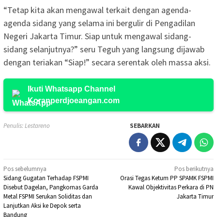
“Tetap kita akan mengawal terkait dengan agenda-
agenda sidang yang selama ini bergulir di Pengadilan
Negeri Jakarta Timur. Siap untuk mengawal sidang-
sidang selanjutnya?” seru Teguh yang langsung dijawab
dengan teriakan “Siap!” secara serentak oleh massa aksi.
Ikuti Whatsapp Channel
Koranperdjoeangan.com
Penulis: Lestareno
SEBARKAN
Navigasi
Pos sebelumnya
Pos berikutnya
Sidang Gugatan Terhadap FSPMI
Orasi Tegas Ketum PP SPAMK FSPMI
pos
Disebut Dagelan, Pangkornas Garda
Kawal Objektivitas Perkara di PN
Metal FSPMI Serukan Soliditas dan
Jakarta Timur
Lanjutkan Aksi ke Depok serta
Bandung