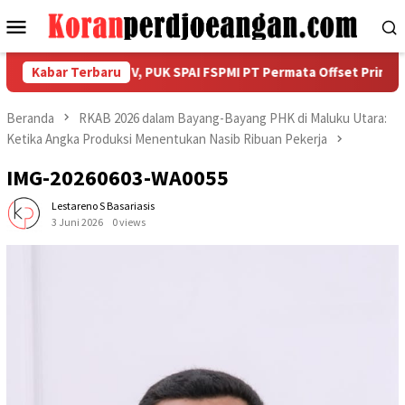
Loncat
Menu
ke
Mobile
konten
rah Unit Kerja V, PUK SPAI FSPMI PT Permata Offset Prima Gelar 
Kabar Terbaru
Beranda
RKAB 2026 dalam Bayang-Bayang PHK di Maluku Utara:
Ketika Angka Produksi Menentukan Nasib Ribuan Pekerja
IMG-20260603-WA0055
Lestareno S Basariasis
3 Juni 2026
0 views