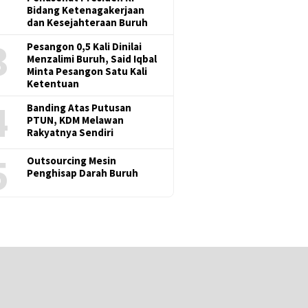
Bidang Ketenagakerjaan
dan Kesejahteraan Buruh
3
Pesangon 0,5 Kali Dinilai
Menzalimi Buruh, Said Iqbal
Minta Pesangon Satu Kali
Ketentuan
4
Banding Atas Putusan
PTUN, KDM Melawan
Rakyatnya Sendiri
5
Outsourcing Mesin
Penghisap Darah Buruh