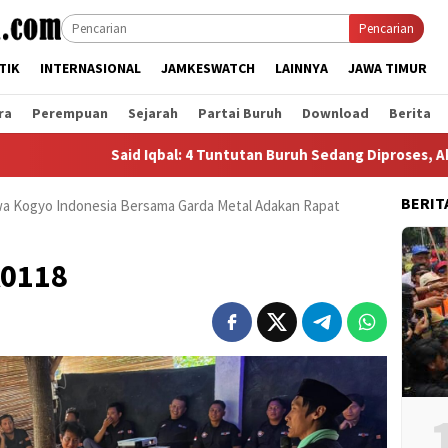
Pencarian
TIK
INTERNASIONAL
JAMKESWATCH
LAINNYA
JAWA TIMUR
ra
Perempuan
Sejarah
Partai Buruh
Download
Berita
Said Iqbal: 4 Tuntutan Buruh Sedang Diproses, Aksi Besar 
BERIT
a Kogyo Indonesia Bersama Garda Metal Adakan Rapat
A0118