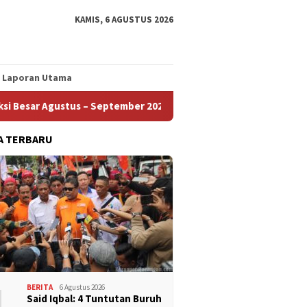
KAMIS, 6 AGUSTUS 2026
Laporan Utama
Agustus – September 2026 Ditunda
Rapat KC FSPMI Tanger
A TERBARU
1
BERITA
6 Agustus 2026
Said Iqbal: 4 Tuntutan Buruh