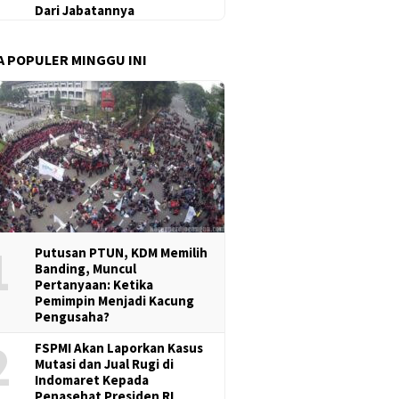
Dari Jabatannya
A POPULER MINGGU INI
1
Putusan PTUN, KDM Memilih
Banding, Muncul
Pertanyaan: Ketika
Pemimpin Menjadi Kacung
Pengusaha?
2
FSPMI Akan Laporkan Kasus
Mutasi dan Jual Rugi di
Indomaret Kepada
Penasehat Presiden RI