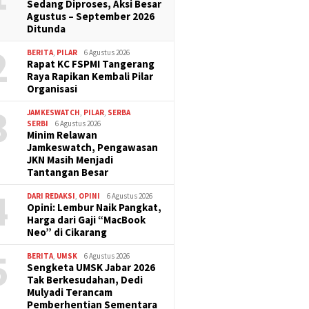
Sedang Diproses, Aksi Besar
Agustus – September 2026
Ditunda
2
BERITA
,
PILAR
6 Agustus 2026
Rapat KC FSPMI Tangerang
Raya Rapikan Kembali Pilar
Organisasi
3
JAMKESWATCH
,
PILAR
,
SERBA
SERBI
6 Agustus 2026
Minim Relawan
Jamkeswatch, Pengawasan
JKN Masih Menjadi
Tantangan Besar
4
DARI REDAKSI
,
OPINI
6 Agustus 2026
Opini: Lembur Naik Pangkat,
Harga dari Gaji “MacBook
Neo” di Cikarang
5
BERITA
,
UMSK
6 Agustus 2026
Sengketa UMSK Jabar 2026
Tak Berkesudahan, Dedi
Mulyadi Terancam
Pemberhentian Sementara