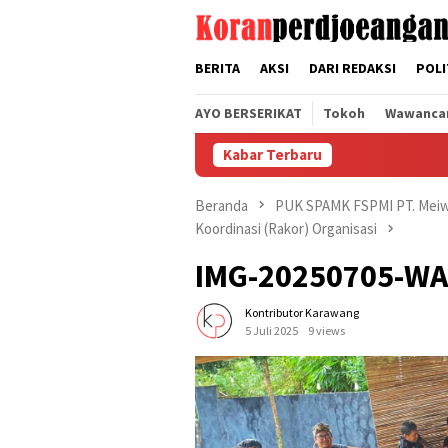
Loncat
tutup
ke
konten
BERITA
AKSI
DARI REDAKSI
POLI
AYO BERSERIKAT
Tokoh
Wawanca
Kabar Terbaru
Beranda
PUK SPAMK FSPMI PT. Meiw
Koordinasi (Rakor) Organisasi
IMG-20250705-W
Kontributor Karawang
5 Juli 2025
9 views