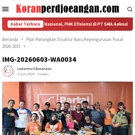
Loncat
Menu
ke
Mobile
konten
hkan Kekuatan Nasional, PHK Efisiensi di PT SMA Aeknabara Jadi 
Kabar Terbaru
Beranda
Pijar Matangkan Struktur Baru Kepengurusan Pusat
2026-2031
IMG-20260603-WA0034
Lestareno S Basariasis
3 Juni 2026
0 views