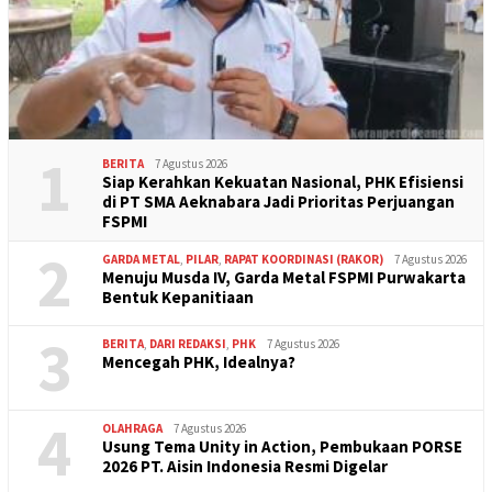
1
BERITA
7 Agustus 2026
Siap Kerahkan Kekuatan Nasional, PHK Efisiensi
di PT SMA Aeknabara Jadi Prioritas Perjuangan
FSPMI
2
GARDA METAL
,
PILAR
,
RAPAT KOORDINASI (RAKOR)
7 Agustus 2026
Menuju Musda IV, Garda Metal FSPMI Purwakarta
Bentuk Kepanitiaan
3
BERITA
,
DARI REDAKSI
,
PHK
7 Agustus 2026
Mencegah PHK, Idealnya?
4
OLAHRAGA
7 Agustus 2026
Usung Tema Unity in Action, Pembukaan PORSE
2026 PT. Aisin Indonesia Resmi Digelar