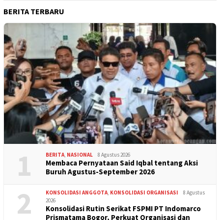
BERITA TERBARU
1
BERITA
,
NASIONAL
8 Agustus 2026
Membaca Pernyataan Said Iqbal tentang Aksi
Buruh Agustus-September 2026
2
KONSOLIDASI ANGGOTA
,
KONSOLIDASI ORGANISASI
8 Agustus
2026
Konsolidasi Rutin Serikat FSPMI PT Indomarco
Prismatama Bogor, Perkuat Organisasi dan