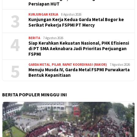
Persiapan HUT
3
KUNJUNGAN KERJA
8 Agustus 2026
Kunjungan Kerja Kedua Garda Metal Bogor ke
Serikat Pekerja FSPMI PT Mercy
4
BERITA
7 Agustus 2026
Siap Kerahkan Kekuatan Nasional, PHK Efisiensi
di PT SMA Aeknabara Jadi Prioritas Perjuangan
FSPMI
5
GARDA METAL
,
PILAR
,
RAPAT KOORDINASI (RAKOR)
7 Agustus 2026
Menuju Musda IV, Garda Metal FSPMI Purwakarta
Bentuk Kepanitiaan
BERITA POPULER MINGGU INI