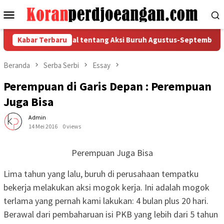
Loncat
Menu
ke
Mobile
konten
n Said Iqbal tentang Aksi Buruh Agustus-September 2026
Kabar Terbaru
Beranda
Serba Serbi
Essay
Perempuan di Garis Depan : Perempuan
Juga Bisa
Admin
14 Mei 2016
0 views
Perempuan Juga Bisa
Lima tahun yang lalu, buruh di perusahaan tempatku
bekerja melakukan aksi mogok kerja. Ini adalah mogok
terlama yang pernah kami lakukan: 4 bulan plus 20 hari.
Berawal dari pembaharuan isi PKB yang lebih dari 5 tahun