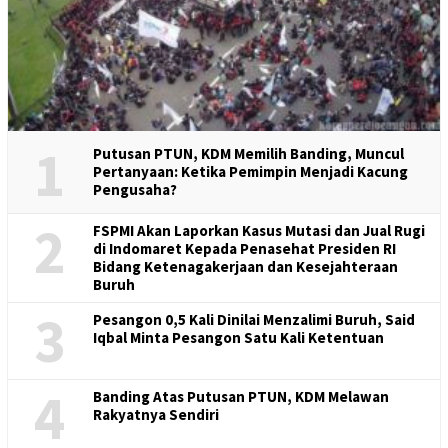
1
Putusan PTUN, KDM Memilih Banding, Muncul
Pertanyaan: Ketika Pemimpin Menjadi Kacung
Pengusaha?
2
FSPMI Akan Laporkan Kasus Mutasi dan Jual Rugi
di Indomaret Kepada Penasehat Presiden RI
Bidang Ketenagakerjaan dan Kesejahteraan
Buruh
3
Pesangon 0,5 Kali Dinilai Menzalimi Buruh, Said
Iqbal Minta Pesangon Satu Kali Ketentuan
4
Banding Atas Putusan PTUN, KDM Melawan
Rakyatnya Sendiri